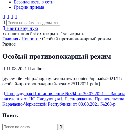
Безопасность в сети
График приема
Найти вручную
навигация
открыть
закрыть
↑
↓
Enter
Esc
Главная
/
Новости
/
Особый противопожарный режим
Разное
Особый противопожарный режим
11.08.2021
author
[gview file=»http://noghay-rayon.ru/wp-content/uploads/2021/11/
особый-противопожарный-режим25112021.pdf»]
Предыдущая
Постановление №394 от 30.07.2021 — Защита
населения от ЧС
Следующая
Распоряжение Правительства
Карачаево-Черкесской Республики от 03.08.2021 №268-р
Поиск