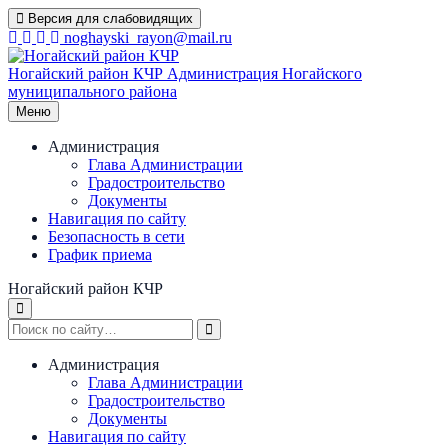
Перейти
Версия для слабовидящих
к
noghayski_rayon@mail.ru
содержимому
Ногайский район КЧР
Администрация Ногайского
муниципального района
Меню
Администрация
Глава Администрации
Градостроительство
Документы
Навигация по сайту
Безопасность в сети
График приема
Ногайский район КЧР
Администрация
Глава Администрации
Градостроительство
Документы
Навигация по сайту