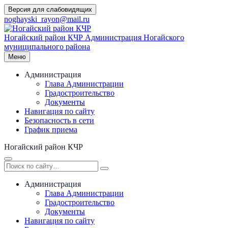
Перейти
Версия для слабовидящих
к
noghayski_rayon@mail.ru
содержимому
Ногайский район КЧР
Администрация Ногайского
муниципального района
Меню
Администрация
Глава Администрации
Градостроительство
Документы
Навигация по сайту
Безопасность в сети
График приема
Ногайский район КЧР
Администрация
Глава Администрации
Градостроительство
Документы
Навигация по сайту