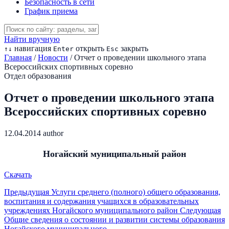
Безопасность в сети
График приема
Найти вручную
навигация
открыть
закрыть
↑
↓
Enter
Esc
Главная
/
Новости
/
Отчет о проведении школьного этапа
Всероссийских спортивных соревно
Отдел образования
Отчет о проведении школьного этапа
Всероссийских спортивных соревно
12.04.2014
author
Ногайский муниципальный район
Скачать
Предыдущая
Услуги среднего (полного) общего образования,
воспитания и содержания учащихся в образовательных
учреждениях Ногайского муниципального район
Следующая
Общие сведения о состоянии и развитии системы образования
Ногайского муниципального