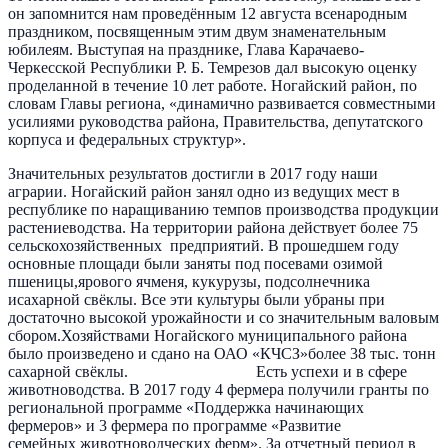
он запомнится нам проведённым 12 августа всенародным
праздником, посвященным этим двум знаменательным
юбилеям. Выступая на празднике, Глава Карачаево-
Черкесской Республики Р. Б. Темрезов дал высокую оценку
проделанной в течение 10 лет работе. Ногайский район, по
словам Главы региона, «динамично развивается совместными
усилиями руководства района, Правительства, депутатского
корпуса и федеральных структур».
Значительных результатов достигли в 2017 году наши
аграрии. Ногайский район занял одно из ведущих мест в
республике по наращиванию темпов производства продукции
растениеводства. На территории района действует более 75
сельскохозяйственных предприятий. В прошедшем году
основные площади были заняты под посевами озимой
пшеницы,ярового ячменя, кукурузы, подсолнечника
исахарной свёклы. Все эти культуры были убраны при
достаточно высокой урожайности и со значительным валовым
сбором.Хозяйствами Ногайского муниципального района
было произведено и сдано на ОАО «КЧСЗ»более 38 тыс. тонн
сахарной свёклы. Есть успехи и в сфере
животноводства. В 2017 году 4 фермера получили гранты по
региональной программе «Поддержка начинающих
фермеров» и 3 фермера по программе «Развитие
семейных животноводческих ферм». За отчетный период в