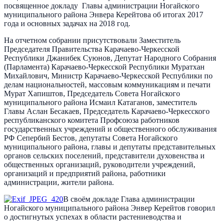
посвященное докладу Главы администрации Ногайского
муниципального района Энвера Керейтова об итогах 2017
года и основных задачах на 2018 год.
На отчетном собрании присутствовали Заместитель
Председателя Правительства Карачаево-Черкесской
Республики Джанибек Суюнов, Депутат Народного Собрания
(Парламента) Карачаево-Черкесской Республики Муратхан
Михайлович, Министр Карачаево-Черкесской Республики по
делам национальностей, массовым коммуникациям и печати
Мурат Хапиштов, Председатель Совета Ногайского
муниципального района Исмаил Катаганов, заместитель
Главы Аслан Бесакаев, Председатель Карачаево-Черкесского
республиканского комитета Профсоюза работников
государственных учреждений и общественного обслуживания
РФ Сепербий Бестов, депутаты Совета Ногайского
муниципального района, главы и депутаты представительных
органов сельских поселений, представители духовенства и
общественных организаций, руководители учреждений,
организаций и предприятий района, работники
администрации, жители района.
В своём докладе Глава администрации
Ногайского муниципального района Энвер Керейтов говорил
о достигнутых успехах в области растениеводства и