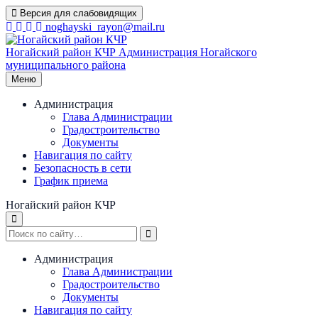
Перейти
Версия для слабовидящих
к
noghayski_rayon@mail.ru
содержимому
Ногайский район КЧР
Администрация Ногайского
муниципального района
Меню
Администрация
Глава Администрации
Градостроительство
Документы
Навигация по сайту
Безопасность в сети
График приема
Ногайский район КЧР
Администрация
Глава Администрации
Градостроительство
Документы
Навигация по сайту