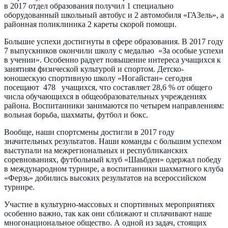
в 2017 отдел образования получил 1 специально
оборудованный школьный автобус и 2 автомобиля «ГАЗель», а
районная поликлиника 2 кареты скорой помощи.
Большие успехи достигнуты в сфере образования. В 2017 году
7 выпускников окончили школу с медалью «За особые успехи
в учении». Особенно радует повышение интереса учащихся к
занятиям физической культурой и спортом. Детско-
юношескую спортивную школу «Ногайстан» сегодня
посещают 478 учащихся, что составляет 28,6 % от общего
числа обучающихся в общеобразовательных учреждениях
района. Воспитанники занимаются по четырем направлениям:
вольная борьба, шахматы, футбол и бокс.
Вообще, наши спортсмены достигли в 2017 году
значительных результатов. Наши команды с большим успехом
выступали на межрегиональных и республиканских
соревнованиях, футбольный клуб «Шаьбден» одержал победу
в международном турнире, а воспитанники шахматного клуба
«Ферзь» добились высоких результатов на всероссийском
турнире.
Участие в культурно-массовых и спортивных мероприятиях
особенно важно, так как они сближают и сплачивают наше
многонациональное общество. А одной из задач, стоящих