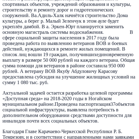
спортивных объектов, учреждений образования и культуры,
строительству и ремонту дорог и гидротехнических
сооружений. Ва.Адиль-Халк начнётся строительство Дома
культуры, а берег р. Малый Зеленчук в этом ауле будет
укреплён дамбой. В а. Эркен-Юрт планируется заменить
основную магистраль системы водоснабжения. В
сфере социальной защиты населения в 2017 году была
проведена работа по выявлению ветеранов ВОВ и боевых
действий, нуждающихся в ремонте жилых помещений. В
список лиц вошли 19 граждан, получившихединовременную
выплату в размере 50 000 рублей на каждого ветерана. Общая
сумма помощи для ветеранов в районе составила 950 000
рублей. А ветерану ВОВ Якубу Абдуловичу Карасову
предоставлена субсидия на улучшение жилищных условий на
сумму 1 080 тыс. руб.
Актуальной задачей остается разработка целевой программы
«Доступная среда» на 2018-2020 годы в Ногайском
муниципальном районе.Проведена паспортизация37объектов
социальной инфраструктуры, выявлена потребность в
дополнительном оборудовании средствами доступности для
инвалидов почти всех социальных объектов.
Благодаря Главе Карачаево-Черкесской Республики Р. Б.
Темрезову, и в соответствии с направленными нами заявками