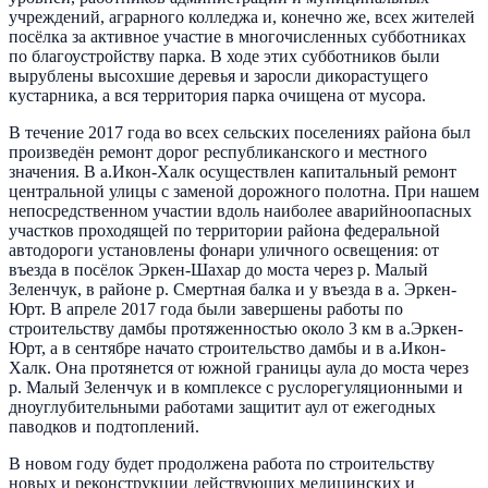
учреждений, аграрного колледжа и, конечно же, всех жителей
посёлка за активное участие в многочисленных субботниках
по благоустройству парка. В ходе этих субботников были
вырублены высохшие деревья и заросли дикорастущего
кустарника, а вся территория парка очищена от мусора.
В течение 2017 года во всех сельских поселениях района был
произведён ремонт дорог республиканского и местного
значения. В а.Икон-Халк осуществлен капитальный ремонт
центральной улицы с заменой дорожного полотна. При нашем
непосредственном участии вдоль наиболее аварийноопасных
участков проходящей по территории района федеральной
автодороги установлены фонари уличного освещения: от
въезда в посёлок Эркен-Шахар до моста через р. Малый
Зеленчук, в районе р. Смертная балка и у въезда в а. Эркен-
Юрт. В апреле 2017 года были завершены работы по
строительству дамбы протяженностью около 3 км в а.Эркен-
Юрт, а в сентябре начато строительство дамбы и в а.Икон-
Халк. Она протянется от южной границы аула до моста через
р. Малый Зеленчук и в комплексе с руслорегуляционными и
дноуглубительными работами защитит аул от ежегодных
паводков и подтоплений.
В новом году будет продолжена работа по строительству
новых и реконструкции действующих медицинских и