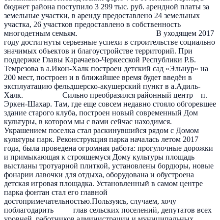
бюджет района поступило 3 299 тыс. руб. арендной платы за
земельные участки, в аренду предоставлено 24 земельных
участка, 26 участков предоставлено в собственность
многодетным семьям. В уходящем 2017
году достигнуты серьезные успехи в строительстве социально
значимых объектов и благоустройстве территорий. При
поддержке Главы Карачаево-Черкесской Республики Р.Б.
Темрезова в а.Икон-Халк построен детский сад «Эльнур» на
200 мест, построен и в ближайшее время будет введён в
эксплуатацию фельдшерско-акушерский пункт в а.Адиль-
Халк. Сильно преобразился районный центр – п.
Эркен-Шахар. Там, где еще совсем недавно стояло обгоревшее
здание старого клуба, построен новый современный Дом
культуры, в котором мы с вами сейчас находимся.
Украшением поселка стал раскинувшийся рядом с Домом
культуры парк. Реконструкция парка началась летом 2017
года, была проведена огромная работа: прогулочные дорожки
и примыкающая к строящемуся Дому культуры площадь
выстланы тротуарной плиткой, установлены бордюры, новые
фонарии лавочки для отдыха, оборудована и обустроена
детская игровая площадка. Установленный в самом центре
парка фонтан стал его главной
достопримечательностью.Пользуясь, случаем, хочу
поблагодарить глав сельских поселений, депутатов всех
уровней, работников администрации и муниципальных