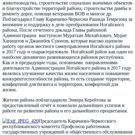
животноводства, строительстве социально значимых объектов
и благоустройстве территорий района, строительстве дамбы и
ремонту дорог, помощи ветеранам ВОВ и многое др.
Поблагодарил Главу Карачаево-Черкесии Рашида Темрезова за
внимание и поддержку в деле преобразования Ногайского
района. После отчетного доклада Главы районной
Администрации выступили Муратхан Михайлович, Мурат
Хапиштов и Джанибек Суюнов, которые высоко оценили
работу органов местного самоуправления Ногайского района
в 2017 году и охарактеризовали Ногайский район как один из
наиболее динамично развивающихся районов республики.
Как и в предыдущие годы, основными направлениями
деятельности Администрации Ногайского района в 2017 году
являлись улучшение качества жизни населения и повышение
конкурентоспособности района, то есть создание территории,
комфортной для бизнеса и территории, комфортной для
жизни.
Жители района поблагодарили Энвера Керейтова за
предоставленный отчёт и пожелали дальнейших успехов в
работе по развитию района и его дальнейшего процветания.
Председатель Карачаево-Черкесского
республиканского комитета Профсоюза работников
государственных учреждений и общественного обслуживания