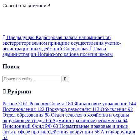
Спасибо за внимание!
Предыдущая
Кадастровая палата напоминает об
экстерриториальном принципе осуществления учетно-
регистрационных действий
Следующая
Глава
администрации Ногайского района посетил школы
Поиск
Рубрики
Разное
3161
Решения Совета
180
Финансовое управление
144
Постановления
122
Прокурор разъясняет
113
Объявления
92
Отдел образования
88
Отдел сельского хозяйства и охраны
окружающей среды
66
Административные регламенты
64
Пенсионный Фонд РФ
63
Нормативные правовые и иные
акты в сфере противодействия коррупции
56
Антикоррупция
53