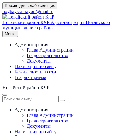
Перейти
Версия для слабовидящих
к
noghayski_rayon@mail.ru
содержимому
Ногайский район КЧР
Администрация Ногайского
муниципального района
Меню
Администрация
Глава Администрации
Градостроительство
Документы
Навигация по сайту
Безопасность в сети
График приема
Ногайский район КЧР
Администрация
Глава Администрации
Градостроительство
Документы
Навигация по сайту