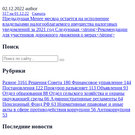
02.12.2022
author
317 на 01.12.22
Скачать
Предыдущая
Менее месяца остается на исполнение
владельцами налогооблагаемого имущества налоговых
уведомлений за 2021 год
Следующая
<strong>Рекомендации
для участников дорожного движения о мерах</strong>
Поиск
Рубрики
Разное
3161
Решения Совета
180
Финансовое управление
144
Постановления
122
Прокурор разъясняет
113
Объявления
93
Отдел образования
88
Отдел сельского хозяйства и охраны
окружающей среды
66
Административные регламенты
64
Пенсионный Фонд РФ
63
Нормативные правовые и иные
акты в сфере противодействия коррупции
56
Антикоррупция
53
Последние новости