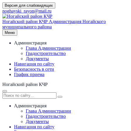
Перейти
Версия для слабовидящих
к
noghayski_rayon@mail.ru
содержимому
Ногайский район КЧР
Администрация Ногайского
муниципального района
Меню
Администрация
Глава Администрации
Градостроительство
Документы
Навигация по сайту
Безопасность в сети
График приема
Ногайский район КЧР
Администрация
Глава Администрации
Градостроительство
Документы
Навигация по сайту