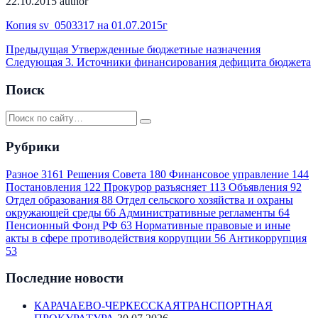
22.10.2015
author
Копия sv_0503317 на 01.07.2015г
Предыдущая
Утвержденные бюджетные назначения
Следующая
3. Источники финансирования дефицита бюджета
Поиск
Рубрики
Разное
3161
Решения Совета
180
Финансовое управление
144
Постановления
122
Прокурор разъясняет
113
Объявления
92
Отдел образования
88
Отдел сельского хозяйства и охраны
окружающей среды
66
Административные регламенты
64
Пенсионный Фонд РФ
63
Нормативные правовые и иные
акты в сфере противодействия коррупции
56
Антикоррупция
53
Последние новости
КАРАЧАЕВО-ЧЕРКЕССКАЯТРАНСПОРТНАЯ