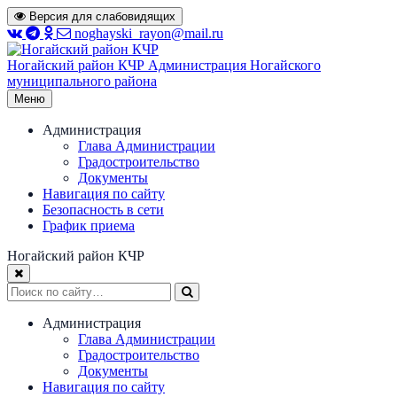
Перейти
Версия для слабовидящих
к
noghayski_rayon@mail.ru
содержимому
Ногайский район КЧР
Администрация Ногайского
муниципального района
Меню
Администрация
Глава Администрации
Градостроительство
Документы
Навигация по сайту
Безопасность в сети
График приема
Ногайский район КЧР
Администрация
Глава Администрации
Градостроительство
Документы
Навигация по сайту