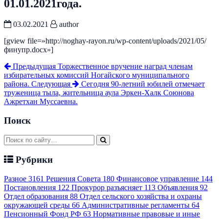
01.01.2021года.
03.02.2021
author
[gview file=»http://noghay-rayon.ru/wp-content/uploads/2021/05/
финупр.docx»]
Предыдущая
Торжественное вручение наград членам
избирательных комиссий Ногайского муниципального
района.
Следующая
Сегодня 90-летний юбилей отмечает
труженица тыла, жительница аула Эркен-Халк Союнова
Ажретхан Муссаевна.
Поиск
Рубрики
Разное
3161
Решения Совета
180
Финансовое управление
144
Постановления
122
Прокурор разъясняет
113
Объявления
92
Отдел образования
88
Отдел сельского хозяйства и охраны
окружающей среды
66
Административные регламенты
64
Пенсионный Фонд РФ
63
Нормативные правовые и иные