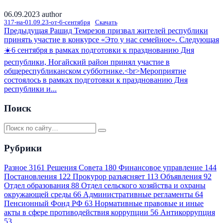
06.09.2023
author
317-на-01.09.23-от-6-сентября
Скачать
Предыдущая
Рашид Темрезов призвал жителей республики
принять участие в конкурсе «Это у нас семейное».
Следующая
☀️6 сентября в рамках подготовки к празднованию Дня
республики, Ногайский район принял участие в
общереспубликанском субботнике.<br>Мероприятие
состоялось в рамках подготовки к празднованию Дня
республики и...
Поиск
Рубрики
Разное
3161
Решения Совета
180
Финансовое управление
144
Постановления
122
Прокурор разъясняет
113
Объявления
92
Отдел образования
88
Отдел сельского хозяйства и охраны
окружающей среды
66
Административные регламенты
64
Пенсионный Фонд РФ
63
Нормативные правовые и иные
акты в сфере противодействия коррупции
56
Антикоррупция
53