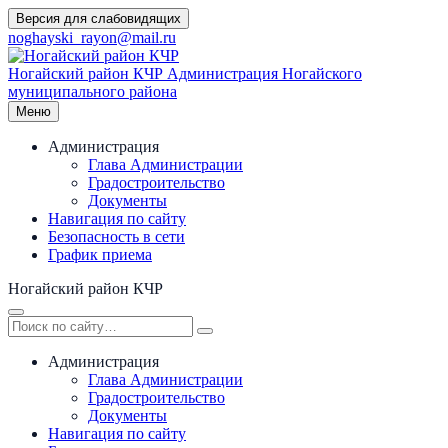
Перейти
Версия для слабовидящих
к
noghayski_rayon@mail.ru
содержимому
Ногайский район КЧР
Администрация Ногайского
муниципального района
Меню
Администрация
Глава Администрации
Градостроительство
Документы
Навигация по сайту
Безопасность в сети
График приема
Ногайский район КЧР
Администрация
Глава Администрации
Градостроительство
Документы
Навигация по сайту