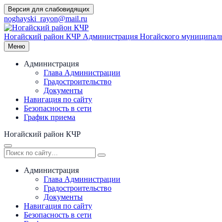
Перейти
Версия для слабовидящих
к
noghayski_rayon@mail.ru
содержимому
Ногайский район КЧР
Администрация Ногайского муниципаль
Меню
Администрация
Глава Администрации
Градостроительство
Документы
Навигация по сайту
Безопасность в сети
График приема
Ногайский район КЧР
Администрация
Глава Администрации
Градостроительство
Документы
Навигация по сайту
Безопасность в сети