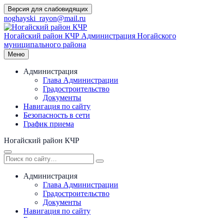
Перейти
Версия для слабовидящих
к
noghayski_rayon@mail.ru
содержимому
Ногайский район КЧР
Администрация Ногайского
муниципального района
Меню
Администрация
Глава Администрации
Градостроительство
Документы
Навигация по сайту
Безопасность в сети
График приема
Ногайский район КЧР
Администрация
Глава Администрации
Градостроительство
Документы
Навигация по сайту