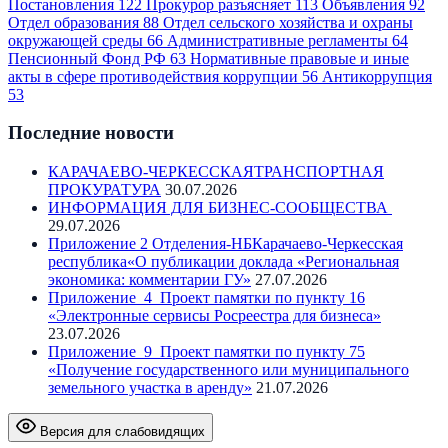
Постановления
122
Прокурор разъясняет
113
Объявления
92
Отдел образования
88
Отдел сельского хозяйства и охраны
окружающей среды
66
Административные регламенты
64
Пенсионный Фонд РФ
63
Нормативные правовые и иные
акты в сфере противодействия коррупции
56
Антикоррупция
53
Последние новости
КАРАЧАЕВО-ЧЕРКЕССКАЯТРАНСПОРТНАЯ
ПРОКУРАТУРА
30.07.2026
ИНФОРМАЦИЯ ДЛЯ БИЗНЕС-СООБЩЕСТВА
29.07.2026
Приложение 2 Отделения-НБКарачаево-Черкесская
республика«О публикации доклада «Региональная
экономика: комментарии ГУ»
27.07.2026
Приложение_4_Проект памятки по пункту 16
«Электронные сервисы Росреестра для бизнеса»
23.07.2026
Приложение_9_Проект памятки по пункту 75
«Получение государственного или муниципального
земельного участка в аренду»
21.07.2026
Версия для слабовидящих