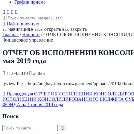
График приема
Найти вручную
навигация
открыть
закрыть
↑
↓
Enter
Esc
Главная
/
Новости
/
ОТЧЕТ ОБ ИСПОЛНЕНИИ КОНСОЛИДИРО
Финансовое управление
ОТЧЕТ ОБ ИСПОЛНЕНИИ КОНСОЛИ
мая 2019 года
11.09.2019
author
[gview file=»http://noghay-rayon.ru/wp-content/uploads/2019/09/на-
Предыдущая
ОТЧЕТ ОБ ИСПОЛНЕНИИ КОНСОЛИДИРОВАН
ИСПОЛНЕНИИ КОНСОЛИДИРОВАННОГО БЮДЖЕТА СУБ
ФОНДА на 1 июня 2019 года
Поиск