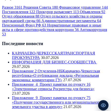
Разное
3161
Решения Совета
180
Финансовое управление
144
Постановления
122
Прокурор разъясняет
113
Объявления
92
Отдел образования
88
Отдел сельского хозяйства и охраны
окружающей среды
66
Административные регламенты
64
Пенсионный Фонд РФ
63
Нормативные правовые и иные
акты в сфере противодействия коррупции
56
Антикоррупция
53
Последние новости
КАРАЧАЕВО-ЧЕРКЕССКАЯТРАНСПОРТНАЯ
ПРОКУРАТУРА
30.07.2026
ИНФОРМАЦИЯ ДЛЯ БИЗНЕС-СООБЩЕСТВА
29.07.2026
Приложение 2 Отделения-НБКарачаево-Черкесская
республика«О публикации доклада «Региональная
экономика: комментарии ГУ»
27.07.2026
Приложение_4_Проект памятки по пункту 16
«Электронные сервисы Росреестра для бизнеса»
23.07.2026
Приложение_9_Проект памятки по пункту 75
«Получение государственного или муниципального
земельного участка в аренду»
21.07.2026