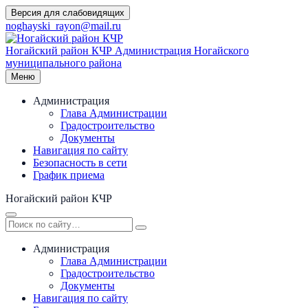
Перейти
Версия для слабовидящих
к
noghayski_rayon@mail.ru
содержимому
Ногайский район КЧР
Администрация Ногайского
муниципального района
Меню
Администрация
Глава Администрации
Градостроительство
Документы
Навигация по сайту
Безопасность в сети
График приема
Ногайский район КЧР
Администрация
Глава Администрации
Градостроительство
Документы
Навигация по сайту