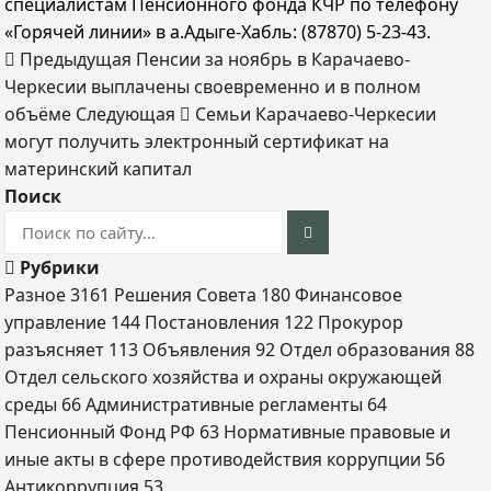
специалистам Пенсионного фонда КЧР по телефону
«Горячей линии» в а.Адыге-Хабль: (87870) 5-23-43.
Предыдущая
Пенсии за ноябрь в Карачаево-
Черкесии выплачены своевременно и в полном
объёме
Следующая
Семьи Карачаево-Черкесии
могут получить электронный сертификат на
материнский капитал
Поиск
Рубрики
Разное
3161
Решения Совета
180
Финансовое
управление
144
Постановления
122
Прокурор
разъясняет
113
Объявления
92
Отдел образования
88
Отдел сельского хозяйства и охраны окружающей
среды
66
Административные регламенты
64
Пенсионный Фонд РФ
63
Нормативные правовые и
иные акты в сфере противодействия коррупции
56
Антикоррупция
53