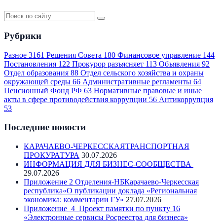
Рубрики
Разное
3161
Решения Совета
180
Финансовое управление
144
Постановления
122
Прокурор разъясняет
113
Объявления
92
Отдел образования
88
Отдел сельского хозяйства и охраны
окружающей среды
66
Административные регламенты
64
Пенсионный Фонд РФ
63
Нормативные правовые и иные
акты в сфере противодействия коррупции
56
Антикоррупция
53
Последние новости
КАРАЧАЕВО-ЧЕРКЕССКАЯТРАНСПОРТНАЯ
ПРОКУРАТУРА
30.07.2026
ИНФОРМАЦИЯ ДЛЯ БИЗНЕС-СООБЩЕСТВА
29.07.2026
Приложение 2 Отделения-НБКарачаево-Черкесская
республика«О публикации доклада «Региональная
экономика: комментарии ГУ»
27.07.2026
Приложение_4_Проект памятки по пункту 16
«Электронные сервисы Росреестра для бизнеса»