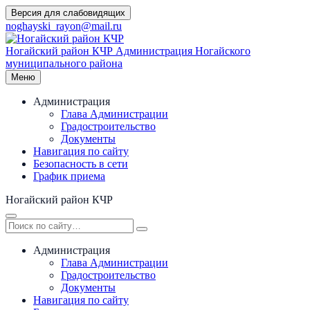
Перейти
Версия для слабовидящих
к
noghayski_rayon@mail.ru
содержимому
Ногайский район КЧР
Администрация Ногайского
муниципального района
Меню
Администрация
Глава Администрации
Градостроительство
Документы
Навигация по сайту
Безопасность в сети
График приема
Ногайский район КЧР
Администрация
Глава Администрации
Градостроительство
Документы
Навигация по сайту