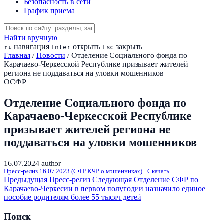
Безопасность в сети
График приема
Найти вручную
навигация
открыть
закрыть
↑
↓
Enter
Esc
Главная
/
Новости
/
Отделение Социального фонда по
Карачаево-Черкесской Республике призывает жителей
региона не поддаваться на уловки мошенников
ОСФР
Отделение Социального фонда по
Карачаево-Черкесской Республике
призывает жителей региона не
поддаваться на уловки мошенников
16.07.2024
author
Пресс-релиз 16.07.2023 (СФР КЧР о мошенниках)
Скачать
Предыдущая
Пресс-релиз
Следующая
Отделение СФР по
Карачаево-Черкесии в первом полугодии назначило единое
пособие родителям более 55 тысяч детей
Поиск