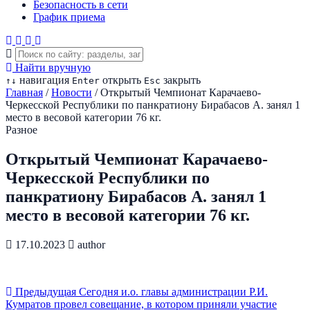
Безопасность в сети
График приема
Найти вручную
навигация
открыть
закрыть
↑
↓
Enter
Esc
Главная
/
Новости
/
Открытый Чемпионат Карачаево-
Черкесской Республики по панкратиону Бирабасов А. занял 1
место в весовой категории 76 кг.
Разное
Открытый Чемпионат Карачаево-
Черкесской Республики по
панкратиону Бирабасов А. занял 1
место в весовой категории 76 кг.
17.10.2023
author
Предыдущая
Сегодня и.о. главы администрации Р.И.
Кумратов провел совещание, в котором приняли участие