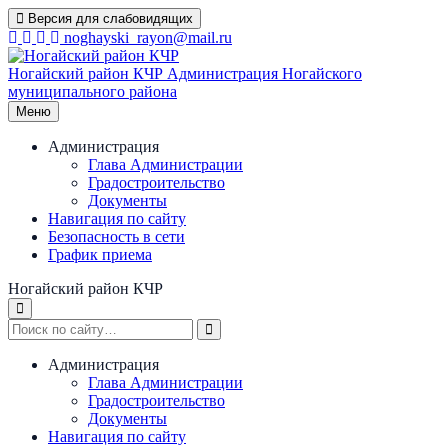
Перейти
Версия для слабовидящих
к
noghayski_rayon@mail.ru
содержимому
Ногайский район КЧР
Администрация Ногайского
муниципального района
Меню
Администрация
Глава Администрации
Градостроительство
Документы
Навигация по сайту
Безопасность в сети
График приема
Ногайский район КЧР
Администрация
Глава Администрации
Градостроительство
Документы
Навигация по сайту