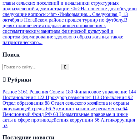
главы сельских поселений и начальники структурных
подразделений администрации.<br>На повестке дня обсудили
следующие вопросы:<br>•Информация...
Следующая
13
октября в Ногайском районе прошел турнир по футболу.В
целях привлечения подрастающего поколения к
систематическим занятиям физической культурой и
спортом,формирование здорового образа жизни,а также
патриотического...
Поиск
Рубрики
Разное
3161
Решения Совета
180
Финансовое управление
144
Постановления
122
Прокурор разъясняет
113
Объявления
92
Отдел образования
88
Отдел сельского хозяйства и охраны
окружающей среды
66
Административные регламенты
64
Пенсионный Фонд РФ
63
Нормативные правовые и иные
акты в сфере противодействия коррупции
56
Антикоррупция
53
Последние новости