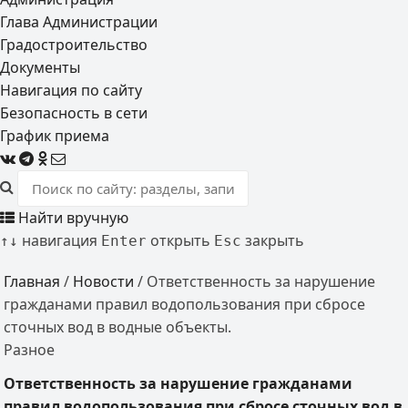
Глава Администрации
Градостроительство
Документы
Навигация по сайту
Безопасность в сети
График приема
Найти вручную
навигация
открыть
закрыть
↑
↓
Enter
Esc
Главная
/
Новости
/
Ответственность за нарушение
гражданами правил водопользования при сбросе
сточных вод в водные объекты.
Разное
Ответственность за нарушение гражданами
правил водопользования при сбросе сточных вод в