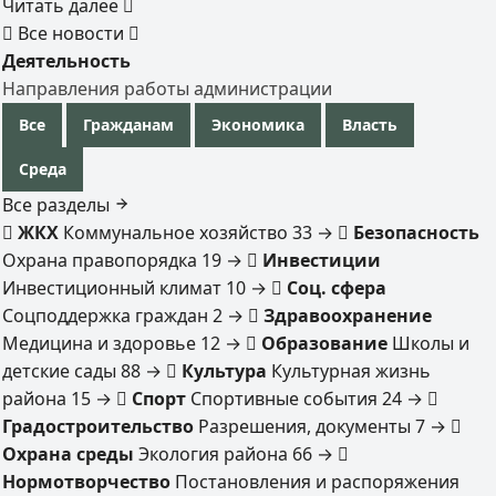
Читать далее
Все новости
Деятельность
Направления работы администрации
Все
Гражданам
Экономика
Власть
Среда
Все разделы
ЖКХ
Коммунальное хозяйство
33
→
Безопасность
Охрана правопорядка
19
→
Инвестиции
Инвестиционный климат
10
→
Соц. сфера
Соцподдержка граждан
2
→
Здравоохранение
Медицина и здоровье
12
→
Образование
Школы и
детские сады
88
→
Культура
Культурная жизнь
района
15
→
Спорт
Спортивные события
24
→
Градостроительство
Разрешения, документы
7
→
Охрана среды
Экология района
66
→
Нормотворчество
Постановления и распоряжения