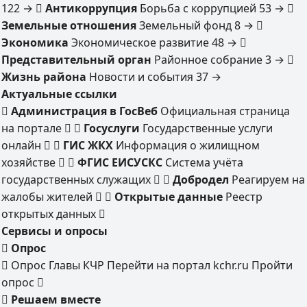
122
→
Антикоррупция
Борьба с коррупцией
53
→
Земельные отношения
Земельный фонд
8
→
Экономика
Экономическое развитие
48
→
Представительный орган
Районное собрание
3
→
Жизнь района
Новости и события
37
→
Актуальные ссылки
Администрация в ГосВеб
Официальная страница
на портале
Госуслуги
Государственные услуги
онлайн
ГИС ЖКХ
Информация о жилищном
хозяйстве
ФГИС ЕИСУСКС
Система учёта
государственных служащих
Добродел
Реагируем на
жалобы жителей
Открытые данные
Реестр
открытых данных
Сервисы и опросы
Опрос
Опрос Главы КЧР
Перейти на портал kchr.ru
Пройти
опрос
Решаем вместе