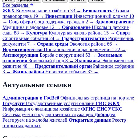
Все разделы
ЖКХ
Коммунальное хозяйство
33
→
Безопасность
Охрана
правопорядка
19
→
Инвестиции
Инвестиционный климат
10
→
Соц. сфера
Соцподдержка граждан
2
→
Здравоохранение
Медицина и здоровье
12
→
Образование
Школы и детские
сады
88
→
Культура
Культурная жизнь района
15
→
Спорт
Спортивные события
24
→
Градостроительство
Разрешения,
документы
7
→
Охрана среды
Экология района
66
→
Нормотворчество
Постановления и распоряжения
122
→
Антикоррупция
Борьба с коррупцией
53
→
Земельные
отношения
Земельный фонд
8
→
Экономика
Экономическое
развитие
48
→
Представительный орган
Районное собрание
3
→
Жизнь района
Новости и события
37
→
Актуальные ссылки
Администрация в ГосВеб
Официальная страница на портале
Госуслуги
Государственные услуги онлайн
ГИС ЖКХ
Информация о жилищном хозяйстве
ФГИС ЕИСУСКС
Система учёта государственных служащих
Добродел
Реагируем на жалобы жителей
Открытые данные
Реестр
открытых данных