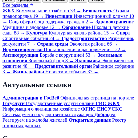
Все разделы
ЖКХ
Коммунальное хозяйство
33
→
Безопасность
Охрана
правопорядка
19
→
Инвестиции
Инвестиционный климат
10
→
Соц. сфера
Соцподдержка граждан
2
→
Здравоохранение
Медицина и здоровье
12
→
Образование
Школы и детские
сады
88
→
Культура
Культурная жизнь района
15
→
Спорт
Спортивные события
24
→
Градостроительство
Разрешения,
документы
7
→
Охрана среды
Экология района
66
→
Нормотворчество
Постановления и распоряжения
122
→
Антикоррупция
Борьба с коррупцией
53
→
Земельные
отношения
Земельный фонд
8
→
Экономика
Экономическое
развитие
48
→
Представительный орган
Районное собрание
3
→
Жизнь района
Новости и события
37
→
Актуальные ссылки
Администрация в ГосВеб
Официальная страница на портале
Госуслуги
Государственные услуги онлайн
ГИС ЖКХ
Информация о жилищном хозяйстве
ФГИС ЕИСУСКС
Система учёта государственных служащих
Добродел
Реагируем на жалобы жителей
Открытые данные
Реестр
открытых данных