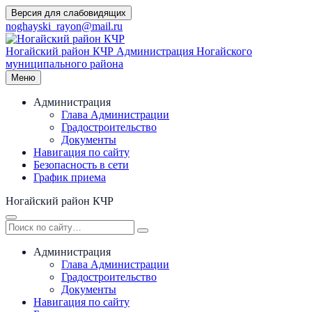
Перейти
Версия для слабовидящих
к
noghayski_rayon@mail.ru
содержимому
Ногайский район КЧР
Администрация Ногайского
муниципального района
Меню
Администрация
Глава Администрации
Градостроительство
Документы
Навигация по сайту
Безопасность в сети
График приема
Ногайский район КЧР
Администрация
Глава Администрации
Градостроительство
Документы
Навигация по сайту