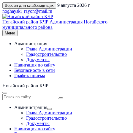
Перейти
9 августа 2026 г.
Версия для слабовидящих
к
noghayski_rayon@mail.ru
содержимому
Ногайский район КЧР
Администрация Ногайского
муниципального района
Меню
Администрация
Глава Администрации
Градостроительство
Документы
Навигация по сайту
Безопасность в сети
График приема
Ногайский район КЧР
Администрация
Глава Администрации
Градостроительство
Документы
Навигация по сайту