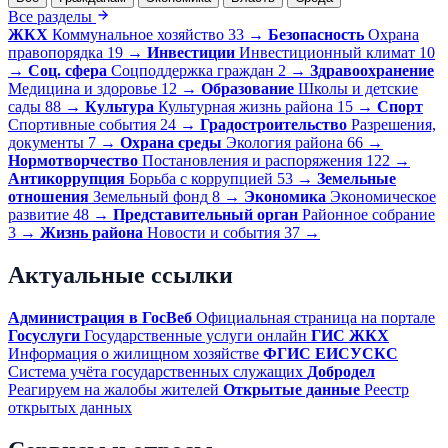
Все разделы
ЖКХ
Коммунальное хозяйство
33
→
Безопасность
Охрана
правопорядка
19
→
Инвестиции
Инвестиционный климат
10
→
Соц. сфера
Соцподдержка граждан
2
→
Здравоохранение
Медицина и здоровье
12
→
Образование
Школы и детские
сады
88
→
Культура
Культурная жизнь района
15
→
Спорт
Спортивные события
24
→
Градостроительство
Разрешения,
документы
7
→
Охрана среды
Экология района
66
→
Нормотворчество
Постановления и распоряжения
122
→
Антикоррупция
Борьба с коррупцией
53
→
Земельные
отношения
Земельный фонд
8
→
Экономика
Экономическое
развитие
48
→
Представительный орган
Районное собрание
3
→
Жизнь района
Новости и события
37
→
Актуальные ссылки
Администрация в ГосВеб
Официальная страница на портале
Госуслуги
Государственные услуги онлайн
ГИС ЖКХ
Информация о жилищном хозяйстве
ФГИС ЕИСУСКС
Система учёта государственных служащих
Добродел
Реагируем на жалобы жителей
Открытые данные
Реестр
открытых данных