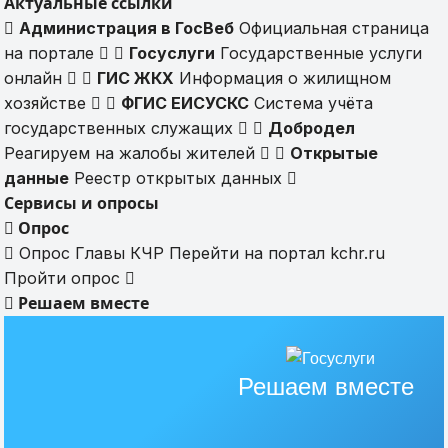
Актуальные ссылки
Администрация в ГосВеб
Официальная страница
на портале
Госуслуги
Государственные услуги
онлайн
ГИС ЖКХ
Информация о жилищном
хозяйстве
ФГИС ЕИСУСКС
Система учёта
государственных служащих
Добродел
Реагируем на жалобы жителей
Открытые
данные
Реестр открытых данных
Сервисы и опросы
Опрос
Опрос Главы КЧР
Перейти на портал kchr.ru
Пройти опрос
Решаем вместе
Решаем вместе