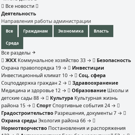
Все новости
Деятельность
Направления работы администрации
Все
Гражданам
Экономика
Власть
Среда
Все разделы
ЖКХ
Коммунальное хозяйство
33
→
Безопасность
Охрана правопорядка
19
→
Инвестиции
Инвестиционный климат
10
→
Соц. сфера
Соцподдержка граждан
2
→
Здравоохранение
Медицина и здоровье
12
→
Образование
Школы и
детские сады
88
→
Культура
Культурная жизнь
района
15
→
Спорт
Спортивные события
24
→
Градостроительство
Разрешения, документы
7
→
Охрана среды
Экология района
66
→
Нормотворчество
Постановления и распоряжения