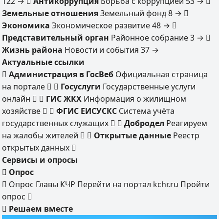
122
→
Антикоррупция
Борьба с коррупцией
53
→
Земельные отношения
Земельный фонд
8
→
Экономика
Экономическое развитие
48
→
Представительный орган
Районное собрание
3
→
Жизнь района
Новости и события
37
→
Актуальные ссылки
Администрация в ГосВеб
Официальная страница
на портале
Госуслуги
Государственные услуги
онлайн
ГИС ЖКХ
Информация о жилищном
хозяйстве
ФГИС ЕИСУСКС
Система учёта
государственных служащих
Добродел
Реагируем
на жалобы жителей
Открытые данные
Реестр
открытых данных
Сервисы и опросы
Опрос
Опрос Главы КЧР
Перейти на портал kchr.ru
Пройти
опрос
Решаем вместе