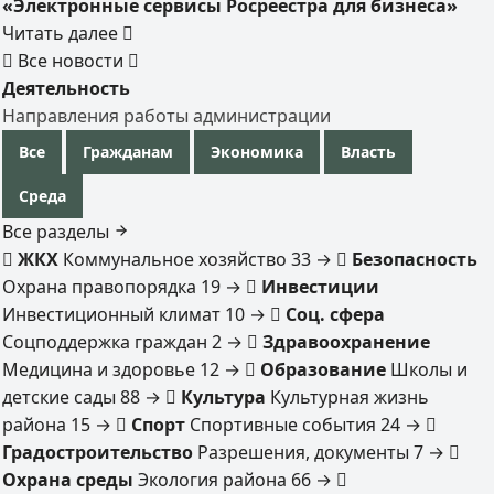
«Электронные сервисы Росреестра для бизнеса»
Читать далее
Все новости
Деятельность
Направления работы администрации
Все
Гражданам
Экономика
Власть
Среда
Все разделы
ЖКХ
Коммунальное хозяйство
33
→
Безопасность
Охрана правопорядка
19
→
Инвестиции
Инвестиционный климат
10
→
Соц. сфера
Соцподдержка граждан
2
→
Здравоохранение
Медицина и здоровье
12
→
Образование
Школы и
детские сады
88
→
Культура
Культурная жизнь
района
15
→
Спорт
Спортивные события
24
→
Градостроительство
Разрешения, документы
7
→
Охрана среды
Экология района
66
→