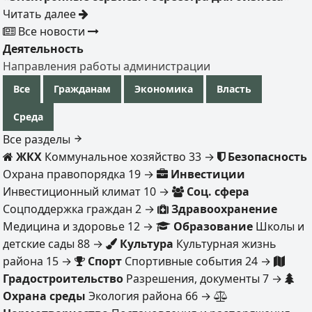
Читать далее
Все новости
Деятельность
Направления работы администрации
Все
Гражданам
Экономика
Власть
Среда
Все разделы
ЖКХ
Коммунальное хозяйство
33
→
Безопасность
Охрана правопорядка
19
→
Инвестиции
Инвестиционный климат
10
→
Соц. сфера
Соцподдержка граждан
2
→
Здравоохранение
Медицина и здоровье
12
→
Образование
Школы и
детские сады
88
→
Культура
Культурная жизнь
района
15
→
Спорт
Спортивные события
24
→
Градостроительство
Разрешения, документы
7
→
Охрана среды
Экология района
66
→