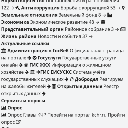
Нормотворчество
Постановления и распоряжения
122
→
Антикоррупция
Борьба с коррупцией
53
→
Земельные отношения
Земельный фонд
8
→
Экономика
Экономическое развитие
48
→
Представительный орган
Районное собрание
3
→
Жизнь района
Новости и события
37
→
Актуальные ссылки
Администрация в ГосВеб
Официальная страница
на портале
Госуслуги
Государственные услуги
онлайн
ГИС ЖКХ
Информация о жилищном
хозяйстве
ФГИС ЕИСУСКС
Система учёта
государственных служащих
Добродел
Реагируем
на жалобы жителей
Открытые данные
Реестр
открытых данных
Сервисы и опросы
Опрос
Опрос Главы КЧР
Перейти на портал kchr.ru
Пройти
опрос