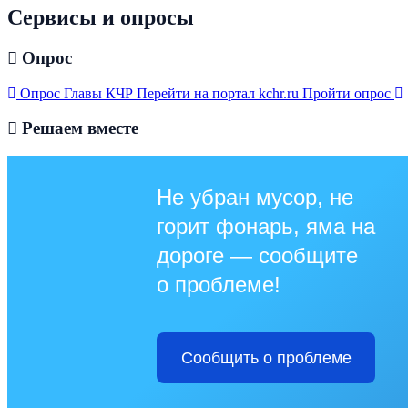
Сервисы и опросы
Опрос
Опрос Главы КЧР
Перейти на портал kchr.ru
Пройти опрос
Решаем вместе
Не убран мусор, не
горит фонарь, яма на
дороге — сообщите
о проблеме!
Сообщить о проблеме