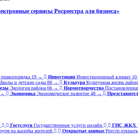
ктронные сервисы Росреестра для бизнеса»
 правопорядка
19
→
Инвестиции
Инвестиционный климат
10
колы и детские сады
88
→
Культура
Культурная жизнь район
реды
Экология района
66
→
Нормотворчество
Постановления
→
Экономика
Экономическое развитие
48
→
Представите
е
Госуслуги
Государственные услуги онлайн
ГИС ЖКХ
руем на жалобы жителей
Открытые данные
Реестр открыт