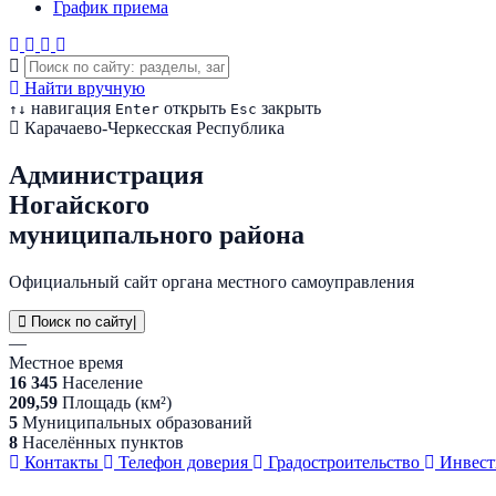
График приема
Найти вручную
навигация
открыть
закрыть
↑
↓
Enter
Esc
Карачаево-Черкесская Республика
Администрация
Ногайского
муниципального района
Официальный сайт органа местного самоуправления
Поиск по сайту
|
—
Местное время
16 345
Население
209,59
Площадь (км²)
5
Муниципальных образований
8
Населённых пунктов
Контакты
Телефон доверия
Градостроительство
Инвес