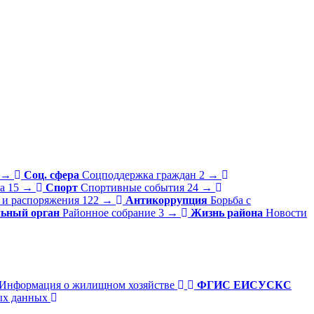
→
Соц. сфера
Соцподдержка граждан
2
→
а
15
→
Спорт
Спортивные события
24
→
 и распоряжения
122
→
Антикоррупция
Борьба с
льный орган
Районное собрание
3
→
Жизнь района
Новости
Информация о жилищном хозяйстве
ФГИС ЕИСУСКС
ых данных