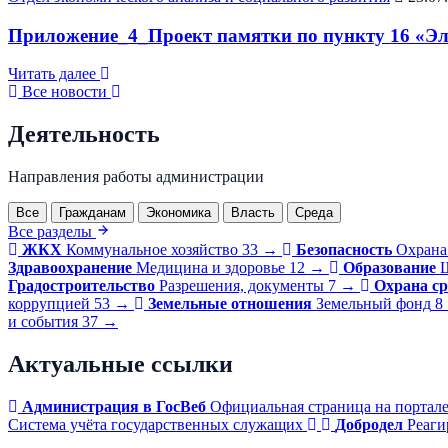
Приложение_4_Проект памятки по пункту 16 «Эле
Читать далее
Все новости
Деятельность
Направления работы администрации
Все
Гражданам
Экономика
Власть
Среда
Все разделы
ЖКХ
Коммунальное хозяйство
33
→
Безопасность
Охрана
Здравоохранение
Медицина и здоровье
12
→
Образование
Ш
Градостроительство
Разрешения, документы
7
→
Охрана с
коррупцией
53
→
Земельные отношения
Земельный фонд
8
и события
37
→
Актуальные ссылки
Администрация в ГосВеб
Официальная страница на портал
Система учёта государственных служащих
Добродел
Реаги