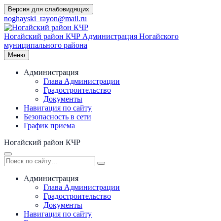
Перейти
Версия для слабовидящих
к
noghayski_rayon@mail.ru
содержимому
Ногайский район КЧР
Администрация Ногайского
муниципального района
Меню
Администрация
Глава Администрации
Градостроительство
Документы
Навигация по сайту
Безопасность в сети
График приема
Ногайский район КЧР
Администрация
Глава Администрации
Градостроительство
Документы
Навигация по сайту