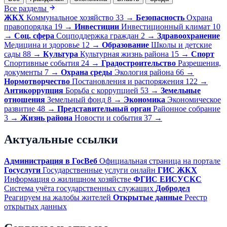
Все разделы
ЖКХ
Коммунальное хозяйство
33
→
Безопасность
Охрана
правопорядка
19
→
Инвестиции
Инвестиционный климат
10
→
Соц. сфера
Соцподдержка граждан
2
→
Здравоохранение
Медицина и здоровье
12
→
Образование
Школы и детские
сады
88
→
Культура
Культурная жизнь района
15
→
Спорт
Спортивные события
24
→
Градостроительство
Разрешения,
документы
7
→
Охрана среды
Экология района
66
→
Нормотворчество
Постановления и распоряжения
122
→
Антикоррупция
Борьба с коррупцией
53
→
Земельные
отношения
Земельный фонд
8
→
Экономика
Экономическое
развитие
48
→
Представительный орган
Районное собрание
3
→
Жизнь района
Новости и события
37
→
Актуальные ссылки
Администрация в ГосВеб
Официальная страница на портале
Госуслуги
Государственные услуги онлайн
ГИС ЖКХ
Информация о жилищном хозяйстве
ФГИС ЕИСУСКС
Система учёта государственных служащих
Добродел
Реагируем на жалобы жителей
Открытые данные
Реестр
открытых данных