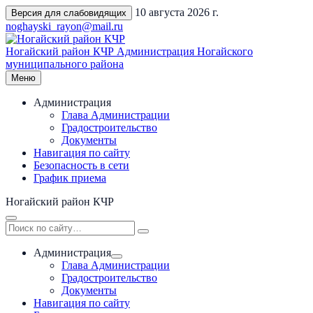
Перейти
10 августа 2026 г.
Версия для слабовидящих
к
noghayski_rayon@mail.ru
содержимому
Ногайский район КЧР
Администрация Ногайского
муниципального района
Меню
Администрация
Глава Администрации
Градостроительство
Документы
Навигация по сайту
Безопасность в сети
График приема
Ногайский район КЧР
Администрация
Глава Администрации
Градостроительство
Документы
Навигация по сайту