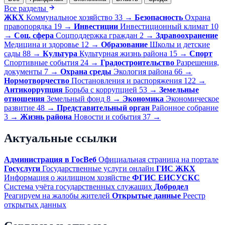
Все разделы
ЖКХ
Коммунальное хозяйство
33
→
Безопасность
Охрана
правопорядка
19
→
Инвестиции
Инвестиционный климат
10
→
Соц. сфера
Соцподдержка граждан
2
→
Здравоохранение
Медицина и здоровье
12
→
Образование
Школы и детские
сады
88
→
Культура
Культурная жизнь района
15
→
Спорт
Спортивные события
24
→
Градостроительство
Разрешения,
документы
7
→
Охрана среды
Экология района
66
→
Нормотворчество
Постановления и распоряжения
122
→
Антикоррупция
Борьба с коррупцией
53
→
Земельные
отношения
Земельный фонд
8
→
Экономика
Экономическое
развитие
48
→
Представительный орган
Районное собрание
3
→
Жизнь района
Новости и события
37
→
Актуальные ссылки
Администрация в ГосВеб
Официальная страница на портале
Госуслуги
Государственные услуги онлайн
ГИС ЖКХ
Информация о жилищном хозяйстве
ФГИС ЕИСУСКС
Система учёта государственных служащих
Добродел
Реагируем на жалобы жителей
Открытые данные
Реестр
открытых данных