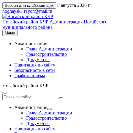
Перейти
8 августа 2026 г.
Версия для слабовидящих
к
noghayski_rayon@mail.ru
содержимому
Ногайский район КЧР
Администрация Ногайского
муниципального района
Меню
Администрация
Глава Администрации
Градостроительство
Документы
Навигация по сайту
Безопасность в сети
График приема
Ногайский район КЧР
Администрация
Глава Администрации
Градостроительство
Документы
Навигация по сайту