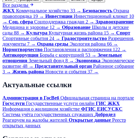
Все разделы
ЖКХ
Коммунальное хозяйство
33
→
Безопасность
Охрана
правопорядка
19
→
Инвестиции
Инвестиционный климат
10
→
Соц. сфера
Соцподдержка граждан
2
→
Здравоохранение
Медицина и здоровье
12
→
Образование
Школы и детские
сады
88
→
Культура
Культурная жизнь района
15
→
Спорт
Спортивные события
24
→
Градостроительство
Разрешения,
документы
7
→
Охрана среды
Экология района
66
→
Нормотворчество
Постановления и распоряжения
122
→
Антикоррупция
Борьба с коррупцией
53
→
Земельные
отношения
Земельный фонд
8
→
Экономика
Экономическое
развитие
48
→
Представительный орган
Районное собрание
3
→
Жизнь района
Новости и события
37
→
Актуальные ссылки
Администрация в ГосВеб
Официальная страница на портале
Госуслуги
Государственные услуги онлайн
ГИС ЖКХ
Информация о жилищном хозяйстве
ФГИС ЕИСУСКС
Система учёта государственных служащих
Добродел
Реагируем на жалобы жителей
Открытые данные
Реестр
открытых данных