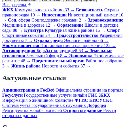
Все разделы
ЖКХ
Коммунальное хозяйство
33
→
Безопасность
Охрана
правопорядка
19
→
Инвестиции
Инвестиционный климат
10
→
Соц. сфера
Соцподдержка граждан
2
→
Здравоохранение
Медицина и здоровье
12
→
Образование
Школы и детские
сады
88
→
Культура
Культурная жизнь района
15
→
Спорт
Спортивные события
24
→
Градостроительство
Разрешения,
документы
7
→
Охрана среды
Экология района
66
→
Нормотворчество
Постановления и распоряжения
122
→
Антикоррупция
Борьба с коррупцией
53
→
Земельные
отношения
Земельный фонд
8
→
Экономика
Экономическое
развитие
48
→
Представительный орган
Районное собрание
3
→
Жизнь района
Новости и события
37
→
Актуальные ссылки
Администрация в ГосВеб
Официальная страница на портале
Госуслуги
Государственные услуги онлайн
ГИС ЖКХ
Информация о жилищном хозяйстве
ФГИС ЕИСУСКС
Система учёта государственных служащих
Добродел
Реагируем на жалобы жителей
Открытые данные
Реестр
открытых данных