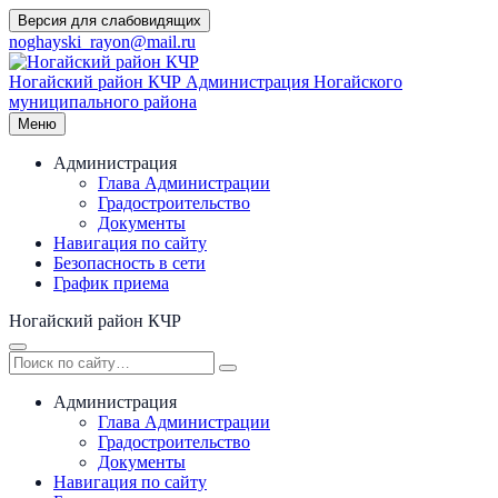
Перейти
Версия для слабовидящих
к
noghayski_rayon@mail.ru
содержимому
Ногайский район КЧР
Администрация Ногайского
муниципального района
Меню
Администрация
Глава Администрации
Градостроительство
Документы
Навигация по сайту
Безопасность в сети
График приема
Ногайский район КЧР
Администрация
Глава Администрации
Градостроительство
Документы
Навигация по сайту