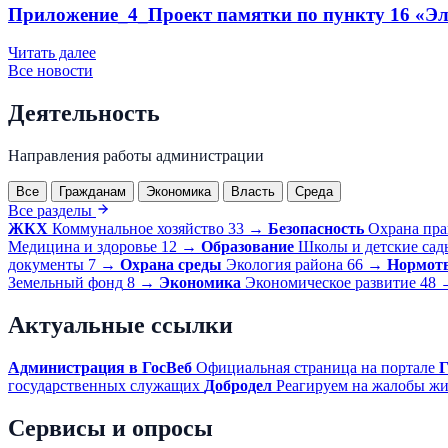
Приложение_4_Проект памятки по пункту 16 «Эле
Читать далее
Все новости
Деятельность
Направления работы администрации
Все
Гражданам
Экономика
Власть
Среда
Все разделы
ЖКХ
Коммунальное хозяйство
33
→
Безопасность
Охрана пра
Медицина и здоровье
12
→
Образование
Школы и детские сад
документы
7
→
Охрана среды
Экология района
66
→
Нормотв
Земельный фонд
8
→
Экономика
Экономическое развитие
48
Актуальные ссылки
Администрация в ГосВеб
Официальная страница на портале
Г
государственных служащих
Добродел
Реагируем на жалобы жи
Сервисы и опросы