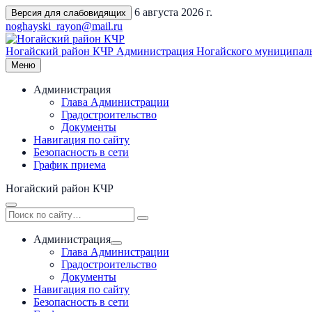
Перейти
6 августа 2026 г.
Версия для слабовидящих
к
noghayski_rayon@mail.ru
содержимому
Ногайский район КЧР
Администрация Ногайского муниципаль
Меню
Администрация
Глава Администрации
Градостроительство
Документы
Навигация по сайту
Безопасность в сети
График приема
Ногайский район КЧР
Администрация
Глава Администрации
Градостроительство
Документы
Навигация по сайту
Безопасность в сети