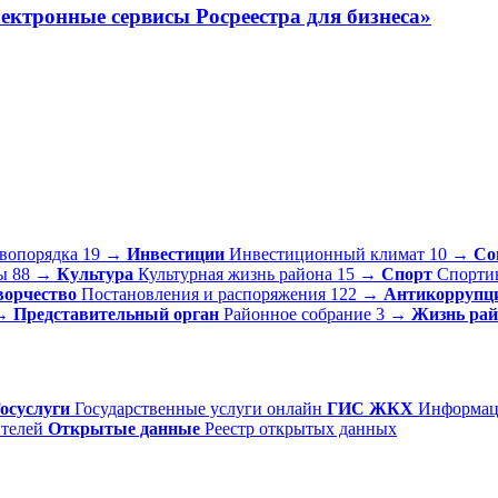
ктронные сервисы Росреестра для бизнеса»
вопорядка
19
→
Инвестиции
Инвестиционный климат
10
→
Со
ы
88
→
Культура
Культурная жизнь района
15
→
Спорт
Спорти
орчество
Постановления и распоряжения
122
→
Антикоррупц
→
Представительный орган
Районное собрание
3
→
Жизнь рай
осуслуги
Государственные услуги онлайн
ГИС ЖКХ
Информац
телей
Открытые данные
Реестр открытых данных