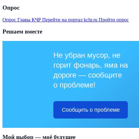
Опрос
Опрос Главы КЧР
Перейти на портал kchr.ru
Пройти опрос
Решаем вместе
Не убран мусор, не
горит фонарь, яма на
дороге — сообщите
о проблеме!
Сообщить о проблеме
Мой выбор — моё будущее