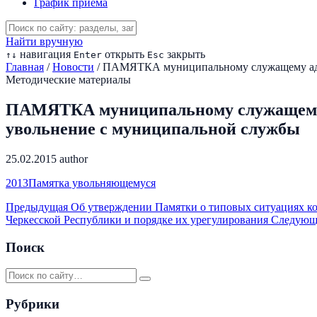
График приема
Найти вручную
навигация
открыть
закрыть
↑
↓
Enter
Esc
Главная
/
Новости
/
ПАМЯТКА муниципальному служащему адми
Методические материалы
ПАМЯТКА муниципальному служащему 
увольнение с муниципальной службы
25.02.2015
author
2013Памятка увольняющемуся
Предыдущая
Об утверждении Памятки о типовых ситуациях ко
Черкесской Республики и порядке их урегулирования
Следую
Поиск
Рубрики