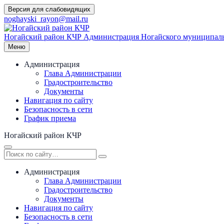
Перейти
Версия для слабовидящих
к
noghayski_rayon@mail.ru
содержимому
Ногайский район КЧР
Администрация Ногайского муниципаль
Меню
Администрация
Глава Администрации
Градостроительство
Документы
Навигация по сайту
Безопасность в сети
График приема
Ногайский район КЧР
Администрация
Глава Администрации
Градостроительство
Документы
Навигация по сайту
Безопасность в сети