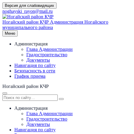
Перейти
Версия для слабовидящих
к
noghayski_rayon@mail.ru
содержимому
Ногайский район КЧР
Администрация Ногайского
муниципального района
Меню
Администрация
Глава Администрации
Градостроительство
Документы
Навигация по сайту
Безопасность в сети
График приема
Ногайский район КЧР
Администрация
Глава Администрации
Градостроительство
Документы
Навигация по сайту