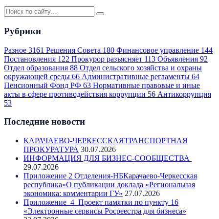
Рубрики
Разное
3161
Решения Совета
180
Финансовое управление
144
Постановления
122
Прокурор разъясняет
113
Объявления
92
Отдел образования
88
Отдел сельского хозяйства и охраны
окружающей среды
66
Административные регламенты
64
Пенсионный Фонд РФ
63
Нормативные правовые и иные
акты в сфере противодействия коррупции
56
Антикоррупция
53
Последние новости
КАРАЧАЕВО-ЧЕРКЕССКАЯТРАНСПОРТНАЯ
ПРОКУРАТУРА
30.07.2026
ИНФОРМАЦИЯ ДЛЯ БИЗНЕС-СООБЩЕСТВА
29.07.2026
Приложение 2 Отделения-НБКарачаево-Черкесская
республика«О публикации доклада «Региональная
экономика: комментарии ГУ»
27.07.2026
Приложение_4_Проект памятки по пункту 16
«Электронные сервисы Росреестра для бизнеса»