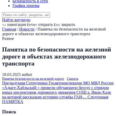
Безопасность в сети
График приема
Найти вручную
навигация
открыть
закрыть
↑
↓
Enter
Esc
Главная
/
Новости
/
Памятка по безопасности на железной
дороге и объектах железнодорожного транспорта
Разное
Памятка по безопасности на железной
дороге и объектах железнодорожного
транспорта
18.03.2025
author
Памятка безопасность на железной дороге
Скачать
Предыдущая
Сотрудники Госавтоинспекции МО МВД России
«Адыге-Хабльский » провели обучающую беседу с отрядом
юных инспекторов дорожного движения СОШ а. Икон-Халк
на которой рассказали историю службы ГАИ-...
Следующая
ПАМЯТКА
Поиск