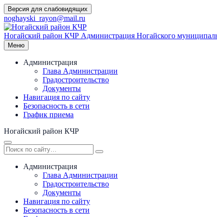
Перейти
Версия для слабовидящих
к
noghayski_rayon@mail.ru
содержимому
Ногайский район КЧР
Администрация Ногайского муниципаль
Меню
Администрация
Глава Администрации
Градостроительство
Документы
Навигация по сайту
Безопасность в сети
График приема
Ногайский район КЧР
Администрация
Глава Администрации
Градостроительство
Документы
Навигация по сайту
Безопасность в сети