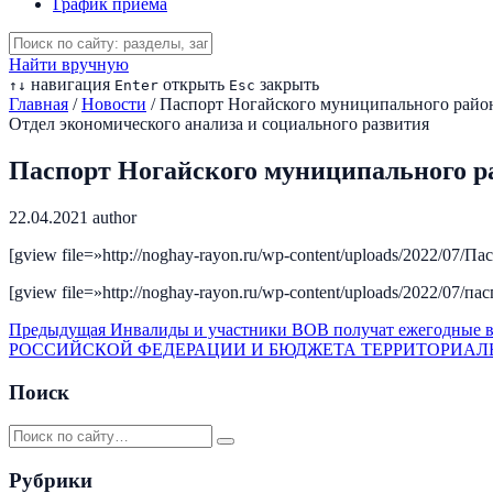
График приема
Найти вручную
навигация
открыть
закрыть
↑
↓
Enter
Esc
Главная
/
Новости
/
Паспорт Ногайского муниципального райо
Отдел экономического анализа и социального развития
Паспорт Ногайского муниципального р
22.04.2021
author
[gview file=»http://noghay-rayon.ru/wp-content/uploads/2022/07/П
[gview file=»http://noghay-rayon.ru/wp-content/uploads/2022/07/
Предыдущая
Инвалиды и участники ВОВ получат ежегодные в
РОССИЙСКОЙ ФЕДЕРАЦИИ И БЮДЖЕТА ТЕРРИТОРИАЛЬНО
Поиск
Рубрики