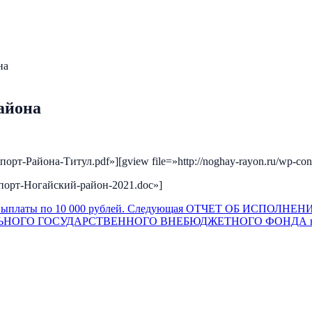
на
айона
аспорт-Района-Титул.pdf»][gview file=»http://noghay-rayon.ru/wp-c
паспорт-Ногайский-район-2021.doc»]
ыплаты по 10 000 рублей.
Следующая
ОТЧЕТ ОБ ИСПОЛНЕН
ГО ГОСУДАРСТВЕННОГО ВНЕБЮДЖЕТНОГО ФОНДА на 01