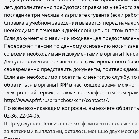
лет, дополнительно требуются: справка из учебного з
последние три месяца и зарплате студента (если рабо
Справка в учебном заведении выдается перед начало
необходимо в течение 3 дней сообщить об этом в те
Если документы о наличии иждивенцев предоставлены 
Перерасчёт пенсии по данному основанию носит заяв
со всеми необходимыми документами в органы Пенсион
Для установления повышенного фиксированного базов
своевременно представить документы, подтверждающ
Если вам необходимо посетить клиентскую службу, т
обратиться в органы ПФР в настоящее время можно т
электронный сервис, а также по телефонным номерам 
http://www.pfrf.ru/branches/kchr/contacts/.
По всем возникающим вопросам, вы можете обратиться
02-36, 22-04-06.
Предыдущая
Пенсионные коэффициенты положены и
за детскими выплатами, осталось меньше двух месяце