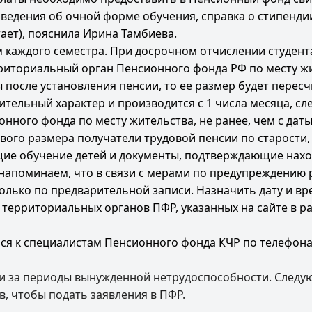
аведения об очной форме обучения, справка о стипендии 
тает), пояснила Ирина Тамбиева.
м каждого семестра. При досрочном отчислении студент
рриториальный орган Пенсионного фонда РФ по месту жи
после установления пенсии, то ее размер будет пересч
ительный характер и производится с 1 числа месяца, с
ного фонда по месту жительства, не ранее, чем с даты
ого размера получатели трудовой пенсии по старости,
ие обучение детей и документы, подтверждающие нахо
о напоминаем, что в связи с мерами по предупреждени
олько по предварительной записи. Назначить дату и в
территориальных органов ПФР, указанных на сайте в р
 к специалистам Пенсионного фонда КЧР по телефонам 
 за периоды вынужденной нетрудоспособности.
Следу
в, чтобы подать заявления в ПФР.