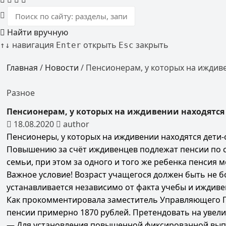
Найти вручную
навигация
открыть
закрыть
↑
↓
Enter
Esc
Главная
/
Новости
/
Пенсионерам, у которых на иждив
Разное
Пенсионерам, у которых на иждивении находятся
18.08.2020
author
Пенсионеры, у которых на иждивении находятся дети
Повышению за счёт иждивенцев подлежат пенсии по с
семьи, при этом за одного и того же ребенка пенсия
Важное условие! Возраст учащегося должен быть не б
устанавливается независимо от факта учебы и иждиве
Как прокомментировала заместитель Управляющего Г
пенсии примерно 1870 рублей. Претендовать на увели
— Для установления повышенной фиксированной выпл