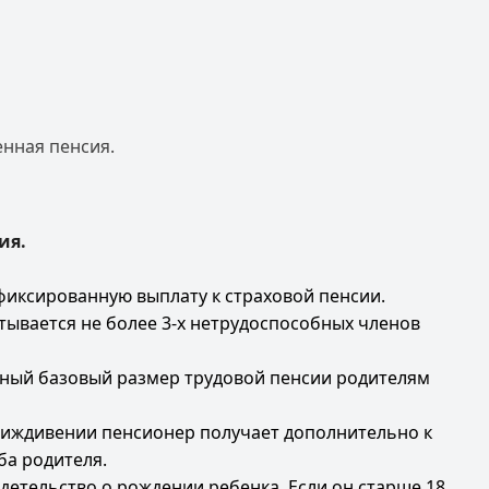
нная пенсия.
ия.
фиксированную выплату к страховой пенсии.
тывается не более 3-х нетрудоспособных членов
анный базовый размер трудовой пенсии родителям
 иждивении пенсионер получает дополнительно к
ба родителя.
тельство о рождении ребенка. Если он старше 18