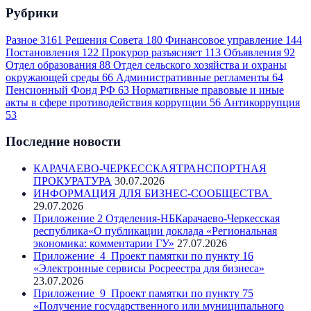
Рубрики
Разное
3161
Решения Совета
180
Финансовое управление
144
Постановления
122
Прокурор разъясняет
113
Объявления
92
Отдел образования
88
Отдел сельского хозяйства и охраны
окружающей среды
66
Административные регламенты
64
Пенсионный Фонд РФ
63
Нормативные правовые и иные
акты в сфере противодействия коррупции
56
Антикоррупция
53
Последние новости
КАРАЧАЕВО-ЧЕРКЕССКАЯТРАНСПОРТНАЯ
ПРОКУРАТУРА
30.07.2026
ИНФОРМАЦИЯ ДЛЯ БИЗНЕС-СООБЩЕСТВА
29.07.2026
Приложение 2 Отделения-НБКарачаево-Черкесская
республика«О публикации доклада «Региональная
экономика: комментарии ГУ»
27.07.2026
Приложение_4_Проект памятки по пункту 16
«Электронные сервисы Росреестра для бизнеса»
23.07.2026
Приложение_9_Проект памятки по пункту 75
«Получение государственного или муниципального