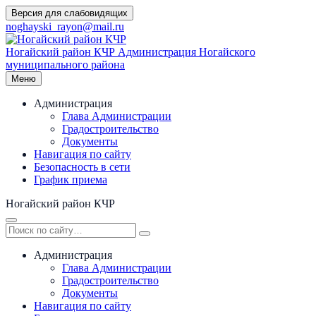
Перейти
Версия для слабовидящих
к
noghayski_rayon@mail.ru
содержимому
Ногайский район КЧР
Администрация Ногайского
муниципального района
Меню
Администрация
Глава Администрации
Градостроительство
Документы
Навигация по сайту
Безопасность в сети
График приема
Ногайский район КЧР
Администрация
Глава Администрации
Градостроительство
Документы
Навигация по сайту