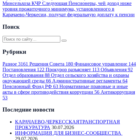
Минсельхоза КЧР
Следующая
Пенсионеры, чей доход ниже
уровня прожиточного минимума, установленного в
Карачаево-Черкесии, получат федеральную доплату к пенсии
Поиск
Рубрики
Разное
3161
Решения Совета
180
Финансовое управление
144
Постановления
122
Прокурор разъясняет
113
Объявления
92
Отдел образования
88
Отдел сельского хозяйства и охраны
окружающей среды
66
Административные регламенты
64
Пенсионный Фонд РФ
63
Нормативные правовые и иные
акты в сфере противодействия коррупции
56
Антикоррупция
53
Последние новости
КАРАЧАЕВО-ЧЕРКЕССКАЯТРАНСПОРТНАЯ
ПРОКУРАТУРА
30.07.2026
ИНФОРМАЦИЯ ДЛЯ БИЗНЕС-СООБЩЕСТВА
29.07.2026