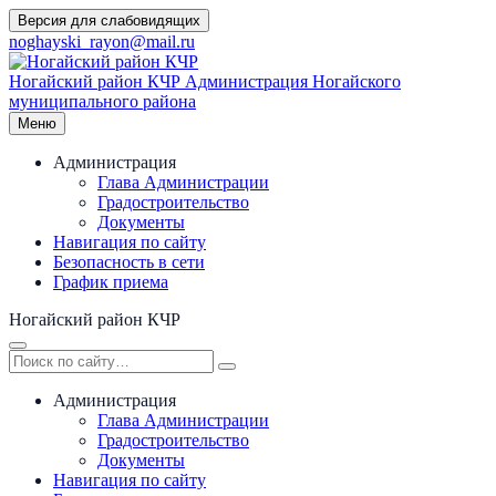
Перейти
Версия для слабовидящих
к
noghayski_rayon@mail.ru
содержимому
Ногайский район КЧР
Администрация Ногайского
муниципального района
Меню
Администрация
Глава Администрации
Градостроительство
Документы
Навигация по сайту
Безопасность в сети
График приема
Ногайский район КЧР
Администрация
Глава Администрации
Градостроительство
Документы
Навигация по сайту