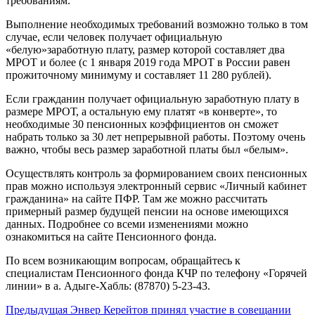
требованиям.
Выполнение необходимых требований возможно только в том
случае, если человек получает официальную
«белую»заработную плату, размер которой составляет два
МРОТ и более (с 1 января 2019 года МРОТ в России равен
прожиточному минимуму и составляет 11 280 рублей).
Если гражданин получает официальную заработную плату в
размере МРОТ, а остальную ему платят «в конверте», то
необходимые 30 пенсионных коэффициентов он сможет
набрать только за 30 лет непрерывной работы. Поэтому очень
важно, чтобы весь размер заработной платы был «белым».
Осуществлять контроль за формированием своих пенсионных
прав можно используя электронный сервис «Личный кабинет
гражданина» на сайте ПФР. Там же можно рассчитать
примерный размер будущей пенсии на основе имеющихся
данных. Подробнее со всеми изменениями можно
ознакомиться на сайте Пенсионного фонда.
По всем возникающим вопросам, обращайтесь к
специалистам Пенсионного фонда КЧР по телефону «Горячей
линии» в а. Адыге-Хабль: (87870) 5-23-43.
Предыдущая
Энвер Керейтов принял участие в совещании