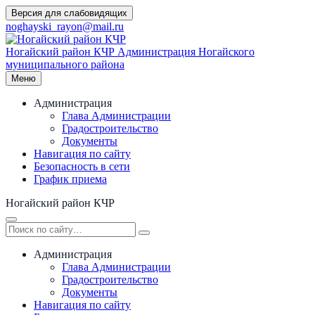
Перейти
Версия для слабовидящих
к
noghayski_rayon@mail.ru
содержимому
Ногайский район КЧР
Администрация Ногайского
муниципального района
Меню
Администрация
Глава Администрации
Градостроительство
Документы
Навигация по сайту
Безопасность в сети
График приема
Ногайский район КЧР
Администрация
Глава Администрации
Градостроительство
Документы
Навигация по сайту