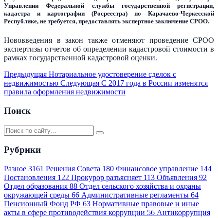
Управлении Федеральной службы государственной регистрации,
кадастра и картографии (Росреестра) по Карачаево-Черкесской
Республике, не требуется, предоставлять экспертное заключение СРОО.
Нововведения в закон также отменяют проведение СРОО
экспертизы отчетов об определении кадастровой стоимости в
рамках государственной кадастровой оценки.
Предыдущая
Нотариальное удостоверение сделок с
недвижимостью
Следующая
С 2017 года в России изменятся
правила оформления недвижимости
Поиск
Рубрики
Разное
3161
Решения Совета
180
Финансовое управление
144
Постановления
122
Прокурор разъясняет
113
Объявления
92
Отдел образования
88
Отдел сельского хозяйства и охраны
окружающей среды
66
Административные регламенты
64
Пенсионный Фонд РФ
63
Нормативные правовые и иные
акты в сфере противодействия коррупции
56
Антикоррупция