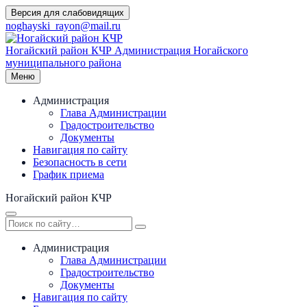
Перейти
Версия для слабовидящих
к
noghayski_rayon@mail.ru
содержимому
Ногайский район КЧР
Администрация Ногайского
муниципального района
Меню
Администрация
Глава Администрации
Градостроительство
Документы
Навигация по сайту
Безопасность в сети
График приема
Ногайский район КЧР
Администрация
Глава Администрации
Градостроительство
Документы
Навигация по сайту