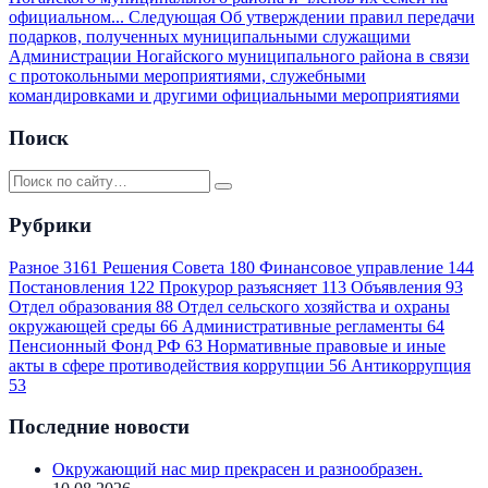
официальном...
Следующая
Об утверждении правил передачи
подарков, полученных муниципальными служащими
Администрации Ногайского муниципального района в связи
с протокольными мероприятиями, служебными
командировками и другими официальными мероприятиями
Поиск
Рубрики
Разное
3161
Решения Совета
180
Финансовое управление
144
Постановления
122
Прокурор разъясняет
113
Объявления
93
Отдел образования
88
Отдел сельского хозяйства и охраны
окружающей среды
66
Административные регламенты
64
Пенсионный Фонд РФ
63
Нормативные правовые и иные
акты в сфере противодействия коррупции
56
Антикоррупция
53
Последние новости
Окружающий нас мир прекрасен и разнообразен.