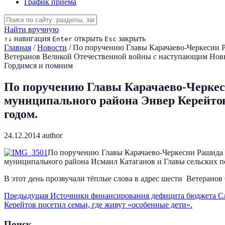
График приема
Найти вручную
навигация
открыть
закрыть
↑
↓
Enter
Esc
Главная
/
Новости
/
По поручению Главы Карачаево-Черкесии Р
Ветеранов Великой Отечественной войны с наступающим Нов
Гордимся и помним
По поручению Главы Карачаево-Черкеси
муниципального района Энвер Керейто
годом.
24.12.2014
author
По поручению Главы Карачаево-Черкесии Рашида 
муниципального района Исмаил Катаганов и Главы сельских 
В этот день прозвучали тёплые слова в адрес шести Ветеран
Предыдущая
Источники финансирования дефицита бюджета
С
Керейтов посетил семьи, где живут «особенные дети».
Поиск