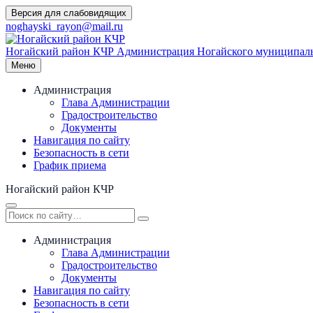
Перейти
Версия для слабовидящих
к
noghayski_rayon@mail.ru
содержимому
Ногайский район КЧР
Администрация Ногайского муниципаль
Меню
Администрация
Глава Администрации
Градостроительство
Документы
Навигация по сайту
Безопасность в сети
График приема
Ногайский район КЧР
Администрация
Глава Администрации
Градостроительство
Документы
Навигация по сайту
Безопасность в сети