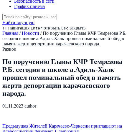
Безопасность в сети
График приема
Найти вручную
навигация
открыть
закрыть
↑
↓
Enter
Esc
Главная
/
Новости
/
По поручению Главы КЧР Темрезова Р.Б.
сегодня в школе а.Адиль-Халк прошел поминальный обед в
память жертв депортации карачаевского народа.
Разное
По поручению Главы КЧР Темрезова
Р.Б. сегодня в школе а.Адиль-Халк
прошел поминальный обед в память
жертв депортации карачаевского
народа.
01.11.2023
author
Предыдущая
Жителей Карачаево-Черкесии приглашают на
Всероссийский финзачет.
Следующая