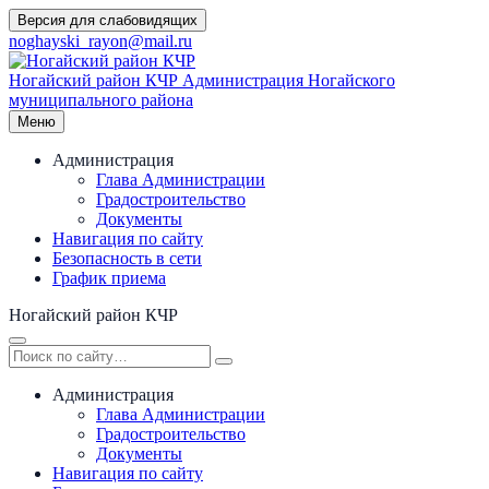
Перейти
Версия для слабовидящих
к
noghayski_rayon@mail.ru
содержимому
Ногайский район КЧР
Администрация Ногайского
муниципального района
Меню
Администрация
Глава Администрации
Градостроительство
Документы
Навигация по сайту
Безопасность в сети
График приема
Ногайский район КЧР
Администрация
Глава Администрации
Градостроительство
Документы
Навигация по сайту