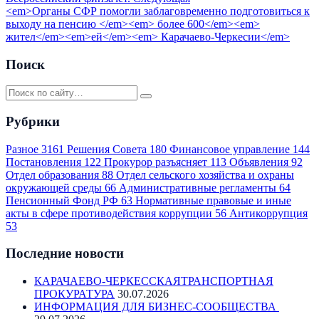
<em>Органы СФР помогли заблаговременно подготовиться к
выходу на пенсию </em><em> более 600</em><em>
жител</em><em>ей</em><em> Карачаево-Черкесии</em>
Поиск
Рубрики
Разное
3161
Решения Совета
180
Финансовое управление
144
Постановления
122
Прокурор разъясняет
113
Объявления
92
Отдел образования
88
Отдел сельского хозяйства и охраны
окружающей среды
66
Административные регламенты
64
Пенсионный Фонд РФ
63
Нормативные правовые и иные
акты в сфере противодействия коррупции
56
Антикоррупция
53
Последние новости
КАРАЧАЕВО-ЧЕРКЕССКАЯТРАНСПОРТНАЯ
ПРОКУРАТУРА
30.07.2026
ИНФОРМАЦИЯ ДЛЯ БИЗНЕС-СООБЩЕСТВА