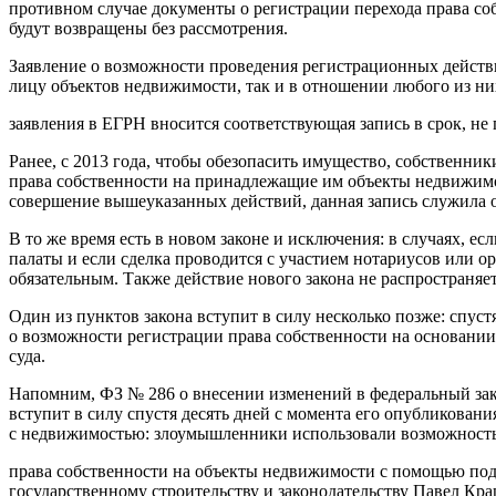
противном случае документы о регистрации перехода права со
будут возвращены без рассмотрения.
Заявление о возможности проведения регистрационных действ
лицу объектов недвижимости, так и в отношении любого из ни
заявления в ЕГРН вносится соответствующая запись в срок, н
Ранее, с 2013 года, чтобы обезопасить имущество, собственни
права собственности на принадлежащие им объекты недвижимос
совершение вышеуказанных действий, данная запись служила о
В то же время есть в новом законе и исключения: в случаях,
палаты и если сделка проводится с участием нотариусов или о
обязательным. Также действие нового закона не распространяе
Один из пунктов закона вступит в силу несколько позже: спус
о возможности регистрации права собственности на основании
суда.
Напомним, ФЗ № 286 о внесении изменений в федеральный зак
вступит в силу спустя десять дней с момента его опубликован
с недвижимостью: злоумышленники использовали возможность
права собственности на объекты недвижимости с помощью подд
государственному строительству и законодательству Павел Кр