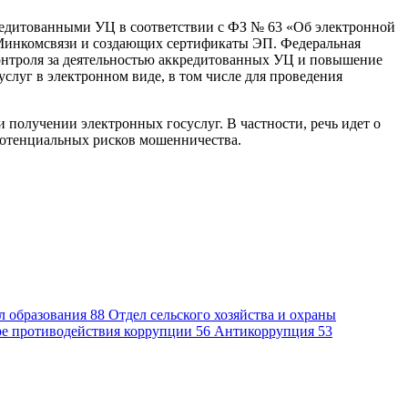
кредитованными УЦ в соответствии с ФЗ № 63 «Об электронной
 Минкомсвязи и создающих сертификаты ЭП. Федеральная
контроля за деятельностью аккредитованных УЦ и повышение
слуг в электронном виде, в том числе для проведения
получении электронных госуслуг. В частности, речь идет о
потенциальных рисков мошенничества.
л образования
88
Отдел сельского хозяйства и охраны
ре противодействия коррупции
56
Антикоррупция
53