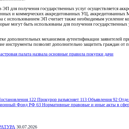
ов ЭП для получения государственных услуг осуществляется ак
твенных и коммерческих аккредитованных УЦ, аккредитованных
тва с использованием ЭП считает также необходимым усиление 
торые могут быть использованы для получения государственных у
тке дополнительных механизмов аутентификации заявителей при 
кие инструменты позволят дополнительно защитить граждан от 
астровая палата назвала основные правила покупки дачи
остановления
122
Прокурор разъясняет
113
Объявления
92
Отде
ионный Фонд РФ
63
Нормативные правовые и иные акты в сфе
РАТУРА
30.07.2026