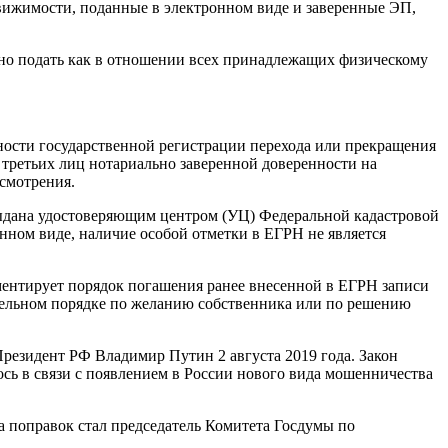
движимости, поданные в электронном виде и заверенные ЭП,
но подать как в отношении всех принадлежащих физическому
жности государственной регистрации перехода или прекращения
 третьих лиц нотариально заверенной доверенности на
ссмотрения.
 выдана удостоверяющим центром (УЦ) Федеральной кадастровой
онном виде, наличие особой отметки в ЕГРН не является
аментирует порядок погашения ранее внесенной в ЕГРН записи
ительном порядке по желанию собственника или по решению
езидент РФ Владимир Путин 2 августа 2019 года. Закон
ось в связи с появлением в России нового вида мошенничества
 поправок стал председатель Комитета Госдумы по