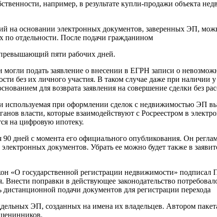
бственности, например, в результате купли-продажи объекта не
ий на основании электронных документов, заверенных ЭП, мож
х по отдельности. После подачи гражданином
е превышающий пяти рабочих дней.
ки могли подать заявление о внесении в ЕГРН записи о невозмо
ти без их личного участия. В таком случае даже при наличии у
снованием для возврата заявления на совершение сделки без ра
 если используемая при оформлении сделок с недвижимостью ЭП
рганов власти, которые взаимодействуют с Росреестром в электр
тся на цифровую ипотеку.
тя 90 дней с момента его официального опубликования. Он регл
 электронных документов. Убрать ее можно будет также в заяв
он «О государственной регистрации недвижимости» подписал Пр
ия. Внести поправки в действующее законодательство потребовал
 дистанционной подачи документов для регистрации перехода
ельных ЭП, созданных на имена их владельцев. Автором пакета
ашенинников.