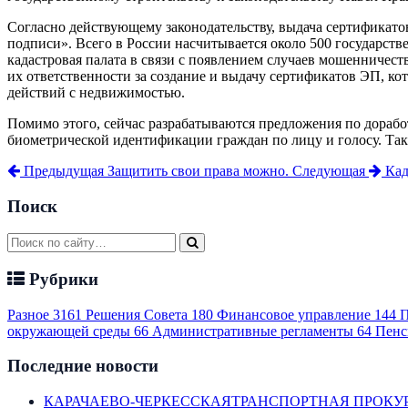
Согласно действующему законодательству, выдача сертификат
подписи». Всего в России насчитывается около 500 государс
кадастровая палата в связи с появлением случаев мошенничес
их ответственности за создание и выдачу сертификатов ЭП, ко
действий с недвижимостью.
Помимо этого, сейчас разрабатываются предложения по дорабо
биометрической идентификации граждан по лицу и голосу. Та
Предыдущая
Защитить свои права можно.
Следующая
Кад
Поиск
Рубрики
Разное
3161
Решения Совета
180
Финансовое управление
144
П
окружающей среды
66
Административные регламенты
64
Пенс
Последние новости
КАРАЧАЕВО-ЧЕРКЕССКАЯТРАНСПОРТНАЯ ПРОКУ