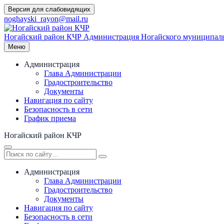
Перейти
Версия для слабовидящих
к
noghayski_rayon@mail.ru
содержимому
Ногайский район КЧР
Администрация Ногайского муниципаль
Меню
Администрация
Глава Администрации
Градостроительство
Документы
Навигация по сайту
Безопасность в сети
График приема
Ногайский район КЧР
Администрация
Глава Администрации
Градостроительство
Документы
Навигация по сайту
Безопасность в сети