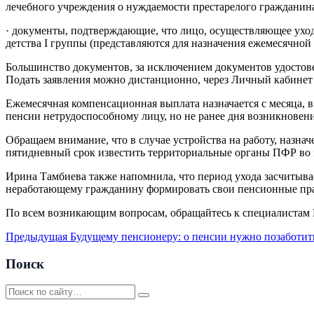
лечебного учреждения о нуждаемости престарелого гражданина
· документы, подтверждающие, что лицо, осуществляющее уход,
детства I группы (представляются для назначения ежемесячной 
Большинство документов, за исключением документов удостов
Подать заявления можно дистанционно, через Личный кабинет 
Ежемесячная компенсационная выплата назначается с месяца, в
пенсии нетрудоспособному лицу, но не ранее дня возникновени
Обращаем внимание, что в случае устройства на работу, назна
пятидневный срок известить территориальные органы ПФР во 
Ирина Тамбиева также напомнила, что период ухода засчитыва
неработающему гражданину формировать свои пенсионные прав
По всем возникающим вопросам, обращайтесь к специалистам П
Предыдущая
Будущему пенсионеру: о пенсии нужно позаботит
Поиск