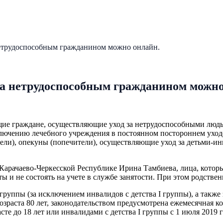
 нетрудоспособным гражданином можно онлайн.
 за нетрудоспособным гражданином можно
щие граждане, осуществляющие уход за нетрудоспособными люд
ючению лечебного учреждения в постоянном постороннем уходе 
и), опекуны (попечители), осуществляющие уход за детьми-инва
арачаево-Черкесской Республике Ирина Тамбиева, лица, котор
ы и не состоять на учете в службе занятости. При этом родств
руппы (за исключением инвалидов с детства I группы), а такж
зраста 80 лет, законодательством предусмотрена ежемесячная к
е до 18 лет или инвалидами с детства I группы с 1 июля 2019 г