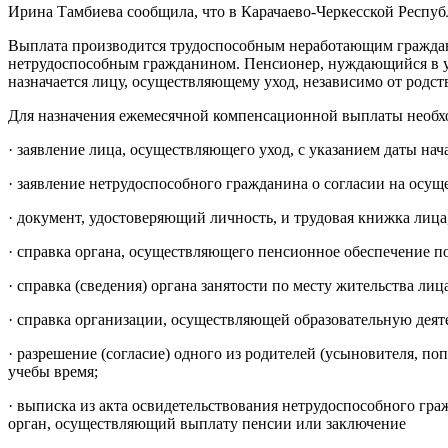
Ирина Тамбиева сообщила, что в Карачаево-Черкесской Респуб
Выплата производится трудоспособным неработающим гражданам
нетрудоспособным гражданином. Пенсионер, нуждающийся в у
назначается лицу, осуществляющему уход, независимо от род
Для назначения ежемесячной компенсационной выплаты необ
· заявление лица, осуществляющего уход, с указанием даты нача
· заявление нетрудоспособного гражданина о согласии на осущ
· документ, удостоверяющий личность, и трудовая книжка лиц
· справка органа, осуществляющего пенсионное обеспечение по 
· справка (сведения) органа занятости по месту жительства ли
· справка организации, осуществляющей образовательную деят
· разрешение (согласие) одного из родителей (усыновителя, по
учебы время;
· выписка из акта освидетельствования нетрудоспособного г
орган, осуществляющий выплату пенсии или заключение