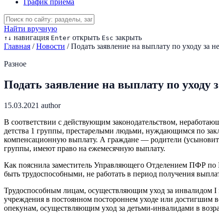
График приема
Найти вручную
навигация
открыть
закрыть
↑
↓
Enter
Esc
Главная
/
Новости
/
Подать заявление на выплату по уходу за
Разное
Подать заявление на выплату по уходу
15.03.2021
author
В соответствии с действующим законодательством, неработаю
детства 1 группы, престарелыми людьми, нуждающимся по закл
компенсационную выплату. А граждане — родители (усыновител
группы, имеют право на ежемесячную выплату.
Как пояснила заместитель Управляющего Отделением ПФР по К
быть трудоспособными, не работать в период получения выплат
Трудоспособным лицам, осуществляющим уход за инвалидом I г
учреждения в постоянном постороннем уходе или достигшим во
опекунам, осуществляющим уход за детьми-инвалидами в возраст