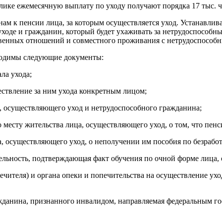
лике ежемесячную выплату по уходу получают порядка 17 тыс. ч
 к пенсии лица, за которым осуществляется уход. Устанавливае
ходе и гражданин, который будет ухаживать за нетрудоспособ
ственных отношений и совместного проживания с нетрудоспособ
ходимы следующие документы:
ла ухода;
ествление за ним ухода конкретным лицом;
а, осуществляющего уход и нетрудоспособного гражданина;
месту жительства лица, осуществляющего уход, о том, что пенси
ца, осуществляющего уход, о неполучении им пособия по безрабо
ельность, подтверждающая факт обучения по очной форме лица, 
печителя) и органа опеки и попечительства на осуществление ухо
ражданина, признанного инвалидом, направляемая федеральным 