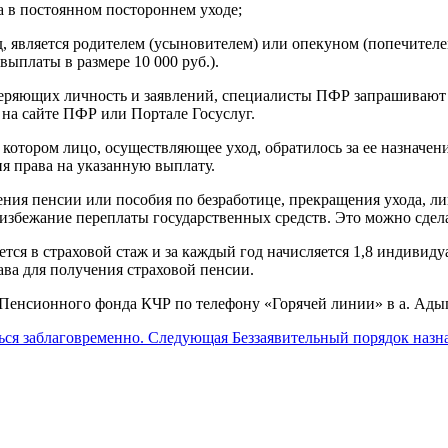
 в постоянном постороннем уходе;
 является родителем (усыновителем) или опекуном (попечителем)
выплаты в размере 10 000 руб.).
еряющих личность и заявлений, специалисты ПФР запрашивают с
на сайте ПФР или Портале Госуслуг.
 котором лицо, осуществляющее уход, обратилось за ее назначе
я права на указанную выплату.
чения пенсии или пособия по безработице, прекращения ухода, 
избежание переплаты государственных средств. Это можно сдел
ется в страховой стаж и за каждый год начисляется 1,8 индиви
а для получения страховой пенсии.
енсионного фонда КЧР по телефону «Горячей линии» в а. Адыге
ься заблаговременно.
Следующая
Беззаявительный порядок назна