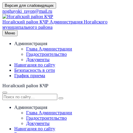
Перейти
Версия для слабовидящих
к
noghayski_rayon@mail.ru
содержимому
Ногайский район КЧР
Администрация Ногайского
муниципального района
Меню
Администрация
Глава Администрации
Градостроительство
Документы
Навигация по сайту
Безопасность в сети
График приема
Ногайский район КЧР
Администрация
Глава Администрации
Градостроительство
Документы
Навигация по сайту