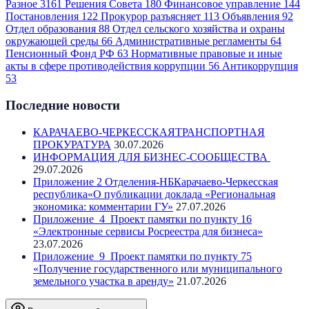
Разное
3161
Решения Совета
180
Финансовое управление
144
Постановления
122
Прокурор разъясняет
113
Объявления
92
Отдел образования
88
Отдел сельского хозяйства и охраны
окружающей среды
66
Административные регламенты
64
Пенсионный Фонд РФ
63
Нормативные правовые и иные
акты в сфере противодействия коррупции
56
Антикоррупция
53
Последние новости
КАРАЧАЕВО-ЧЕРКЕССКАЯТРАНСПОРТНАЯ
ПРОКУРАТУРА
30.07.2026
ИНФОРМАЦИЯ ДЛЯ БИЗНЕС-СООБЩЕСТВА
29.07.2026
Приложение 2 Отделения-НБКарачаево-Черкесская
республика«О публикации доклада «Региональная
экономика: комментарии ГУ»
27.07.2026
Приложение_4_Проект памятки по пункту 16
«Электронные сервисы Росреестра для бизнеса»
23.07.2026
Приложение_9_Проект памятки по пункту 75
«Получение государственного или муниципального
земельного участка в аренду»
21.07.2026