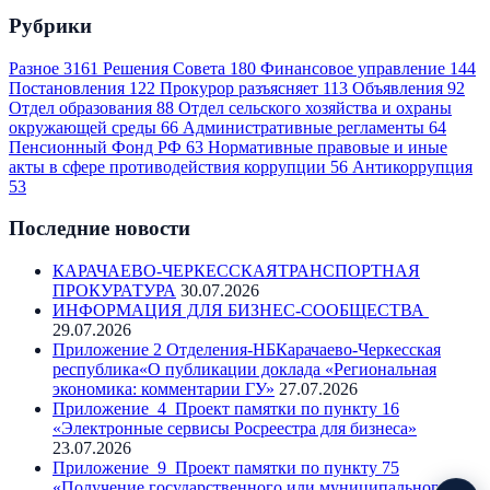
Рубрики
Разное
3161
Решения Совета
180
Финансовое управление
144
Постановления
122
Прокурор разъясняет
113
Объявления
92
Отдел образования
88
Отдел сельского хозяйства и охраны
окружающей среды
66
Административные регламенты
64
Пенсионный Фонд РФ
63
Нормативные правовые и иные
акты в сфере противодействия коррупции
56
Антикоррупция
53
Последние новости
КАРАЧАЕВО-ЧЕРКЕССКАЯТРАНСПОРТНАЯ
ПРОКУРАТУРА
30.07.2026
ИНФОРМАЦИЯ ДЛЯ БИЗНЕС-СООБЩЕСТВА
29.07.2026
Приложение 2 Отделения-НБКарачаево-Черкесская
республика«О публикации доклада «Региональная
экономика: комментарии ГУ»
27.07.2026
Приложение_4_Проект памятки по пункту 16
«Электронные сервисы Росреестра для бизнеса»
23.07.2026
Приложение_9_Проект памятки по пункту 75
«Получение государственного или муниципального