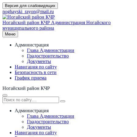
Перейти
Версия для слабовидящих
к
noghayski_rayon@mail.ru
содержимому
Ногайский район КЧР
Администрация Ногайского
муниципального района
Меню
Администрация
Глава Администрации
Градостроительство
Документы
Навигация по сайту
Безопасность в сети
График приема
Ногайский район КЧР
Администрация
Глава Администрации
Градостроительство
Документы
Навигация по сайту