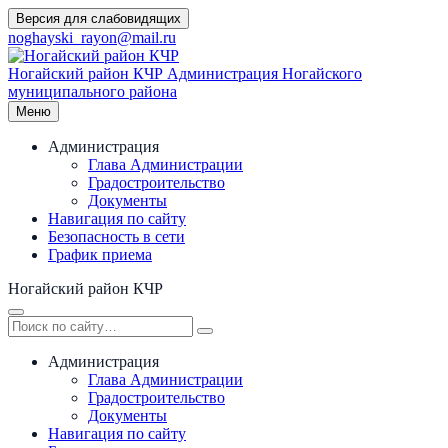
Перейти
Версия для слабовидящих
к
noghayski_rayon@mail.ru
содержимому
Ногайский район КЧР
Администрация Ногайского
муниципального района
Меню
Администрация
Глава Администрации
Градостроительство
Документы
Навигация по сайту
Безопасность в сети
График приема
Ногайский район КЧР
Администрация
Глава Администрации
Градостроительство
Документы
Навигация по сайту