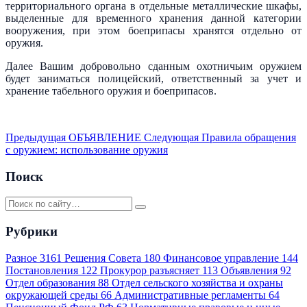
территориального органа в отдельные металлические шкафы,
выделенные для временного хранения данной категории
вооружения, при этом боеприпасы хранятся отдельно от
оружия.
Далее Вашим добровольно сданным охотничьим оружием
будет заниматься полицейский, ответственный за учет и
хранение табельного оружия и боеприпасов.
Предыдущая
ОБЪЯВЛЕНИЕ
Следующая
Правила обращения
с оружием: использование оружия
Поиск
Рубрики
Разное
3161
Решения Совета
180
Финансовое управление
144
Постановления
122
Прокурор разъясняет
113
Объявления
92
Отдел образования
88
Отдел сельского хозяйства и охраны
окружающей среды
66
Административные регламенты
64