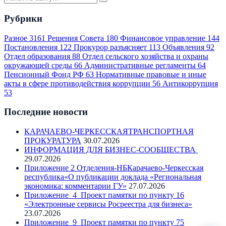
Рубрики
Разное
3161
Решения Совета
180
Финансовое управление
144
Постановления
122
Прокурор разъясняет
113
Объявления
92
Отдел образования
88
Отдел сельского хозяйства и охраны
окружающей среды
66
Административные регламенты
64
Пенсионный Фонд РФ
63
Нормативные правовые и иные
акты в сфере противодействия коррупции
56
Антикоррупция
53
Последние новости
КАРАЧАЕВО-ЧЕРКЕССКАЯТРАНСПОРТНАЯ
ПРОКУРАТУРА
30.07.2026
ИНФОРМАЦИЯ ДЛЯ БИЗНЕС-СООБЩЕСТВА
29.07.2026
Приложение 2 Отделения-НБКарачаево-Черкесская
республика«О публикации доклада «Региональная
экономика: комментарии ГУ»
27.07.2026
Приложение_4_Проект памятки по пункту 16
«Электронные сервисы Росреестра для бизнеса»
23.07.2026
Приложение_9_Проект памятки по пункту 75