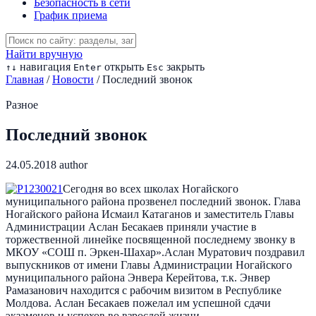
Безопасность в сети
График приема
Найти вручную
навигация
открыть
закрыть
↑
↓
Enter
Esc
Главная
/
Новости
/
Последний звонок
Разное
Последний звонок
24.05.2018
author
Сегодня во всех школах Ногайского
муниципального района прозвенел последний звонок. Глава
Ногайского района Исмаил Катаганов и заместитель Главы
Администрации Аслан Бесакаев приняли участие в
торжественной линейке посвященной последнему звонку в
МКОУ «СОШ п. Эркен-Шахар».Аслан Муратович поздравил
выпускников от имени Главы Администрации Ногайского
муниципального района Энвера Керейтова, т.к. Энвер
Рамазанович находится с рабочим визитом в Республике
Молдова. Аслан Бесакаев пожелал им успешной сдачи
экзаменов и успехов во взрослой жизни.