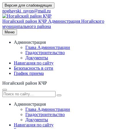
Перейти
Версия для слабовидящих
к
noghayski_rayon@mail.ru
содержимому
Ногайский район КЧР
Администрация Ногайского
муниципального района
Меню
Администрация
Глава Администрации
Градостроительство
Документы
Навигация по сайту
Безопасность в сети
График приема
Ногайский район КЧР
Администрация
Глава Администрации
Градостроительство
Документы
Навигация по сайту