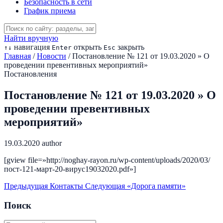
Безопасность в сети
График приема
Найти вручную
навигация
открыть
закрыть
↑
↓
Enter
Esc
Главная
/
Новости
/
Постановление № 121 от 19.03.2020 » О
проведении превентивных мероприятий»
Постановления
Постановление № 121 от 19.03.2020 » О
проведении превентивных
мероприятий»
19.03.2020
author
[gview file=»http://noghay-rayon.ru/wp-content/uploads/2020/03/
пост-121-март-20-вирус19032020.pdf»]
Предыдущая
Контакты
Следующая
«Дорога памяти»
Поиск