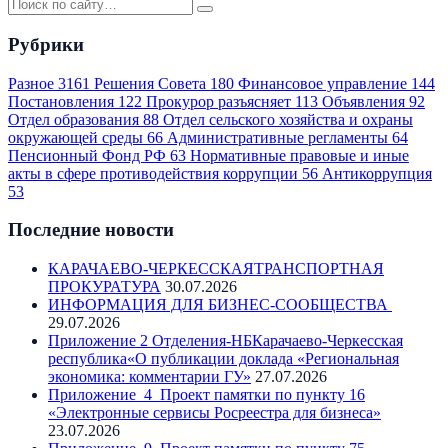
Рубрики
Разное
3161
Решения Совета
180
Финансовое управление
144
Постановления
122
Прокурор разъясняет
113
Объявления
92
Отдел образования
88
Отдел сельского хозяйства и охраны
окружающей среды
66
Административные регламенты
64
Пенсионный Фонд РФ
63
Нормативные правовые и иные
акты в сфере противодействия коррупции
56
Антикоррупция
53
Последние новости
КАРАЧАЕВО-ЧЕРКЕССКАЯТРАНСПОРТНАЯ
ПРОКУРАТУРА
30.07.2026
ИНФОРМАЦИЯ ДЛЯ БИЗНЕС-СООБЩЕСТВА
29.07.2026
Приложение 2 Отделения-НБКарачаево-Черкесская
республика«О публикации доклада «Региональная
экономика: комментарии ГУ»
27.07.2026
Приложение_4_Проект памятки по пункту 16
«Электронные сервисы Росреестра для бизнеса»
23.07.2026