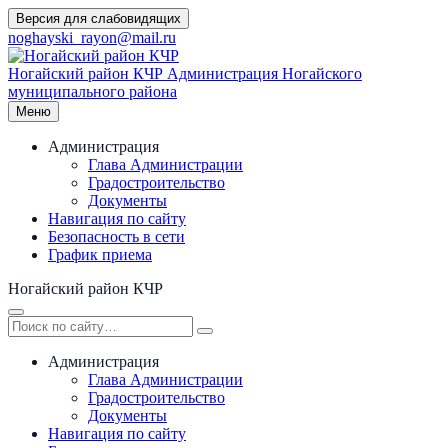
Перейти
Версия для слабовидящих
к
noghayski_rayon@mail.ru
содержимому
Ногайский район КЧР
Администрация Ногайского
муниципального района
Меню
Администрация
Глава Администрации
Градостроительство
Документы
Навигация по сайту
Безопасность в сети
График приема
Ногайский район КЧР
Администрация
Глава Администрации
Градостроительство
Документы
Навигация по сайту