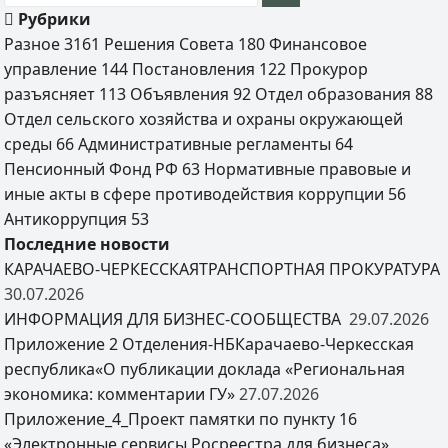
Рубрики
Разное
3161
Решения Совета
180
Финансовое
управление
144
Постановления
122
Прокурор
разъясняет
113
Объявления
92
Отдел образования
88
Отдел сельского хозяйства и охраны окружающей
среды
66
Административные регламенты
64
Пенсионный Фонд РФ
63
Нормативные правовые и
иные акты в сфере противодействия коррупции
56
Антикоррупция
53
Последние новости
КАРАЧАЕВО-ЧЕРКЕССКАЯТРАНСПОРТНАЯ ПРОКУРАТУРА
30.07.2026
ИНФОРМАЦИЯ ДЛЯ БИЗНЕС-СООБЩЕСТВА
29.07.2026
Приложение 2 Отделения-НБКарачаево-Черкесская
республика«О публикации доклада «Региональная
экономика: комментарии ГУ»
27.07.2026
Приложение_4_Проект памятки по пункту 16
«Электронные сервисы Росреестра для бизнеса»