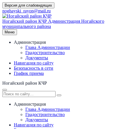
Перейти
Версия для слабовидящих
к
noghayski_rayon@mail.ru
содержимому
Ногайский район КЧР
Администрация Ногайского
муниципального района
Меню
Администрация
Глава Администрации
Градостроительство
Документы
Навигация по сайту
Безопасность в сети
График приема
Ногайский район КЧР
Администрация
Глава Администрации
Градостроительство
Документы
Навигация по сайту