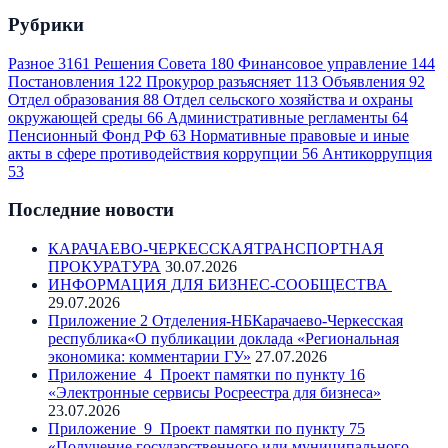
Рубрики
Разное
3161
Решения Совета
180
Финансовое управление
144
Постановления
122
Прокурор разъясняет
113
Объявления
92
Отдел образования
88
Отдел сельского хозяйства и охраны
окружающей среды
66
Административные регламенты
64
Пенсионный Фонд РФ
63
Нормативные правовые и иные
акты в сфере противодействия коррупции
56
Антикоррупция
53
Последние новости
КАРАЧАЕВО-ЧЕРКЕССКАЯТРАНСПОРТНАЯ
ПРОКУРАТУРА
30.07.2026
ИНФОРМАЦИЯ ДЛЯ БИЗНЕС-СООБЩЕСТВА
29.07.2026
Приложение 2 Отделения-НБКарачаево-Черкесская
республика«О публикации доклада «Региональная
экономика: комментарии ГУ»
27.07.2026
Приложение_4_Проект памятки по пункту 16
«Электронные сервисы Росреестра для бизнеса»
23.07.2026
Приложение_9_Проект памятки по пункту 75
«Получение государственного или муниципального