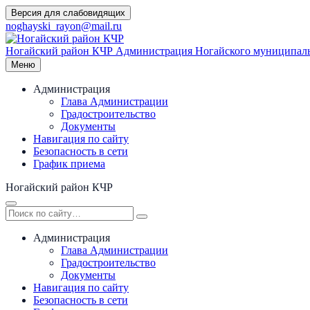
Перейти
Версия для слабовидящих
к
noghayski_rayon@mail.ru
содержимому
Ногайский район КЧР
Администрация Ногайского муниципаль
Меню
Администрация
Глава Администрации
Градостроительство
Документы
Навигация по сайту
Безопасность в сети
График приема
Ногайский район КЧР
Администрация
Глава Администрации
Градостроительство
Документы
Навигация по сайту
Безопасность в сети