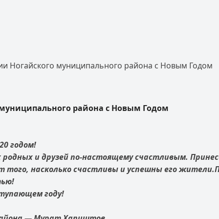
ии Ногайского муниципального района с Новым Годом
муниципального района с Новым Годом
20 годом!
х родных и друзей по-настоящему счастливым. Прине
т того, насколько счастливы и успешны его жители.
тью!
аступающем году!
района — Мурат Хапиштов.